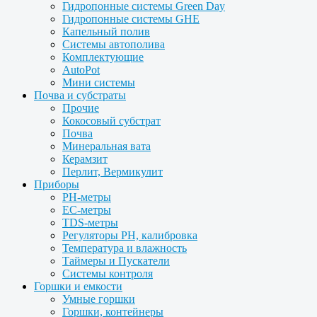
Гидропонные системы Green Day
Гидропонные системы GHE
Капельный полив
Системы автополива
Комплектующие
AutoPot
Мини системы
Почва и субстраты
Прочие
Кокосовый субстрат
Почва
Минеральная вата
Керамзит
Перлит, Вермикулит
Приборы
PH-метры
EC-метры
TDS-метры
Регуляторы PH, калибровка
Температура и влажность
Таймеры и Пускатели
Системы контроля
Горшки и емкости
Умные горшки
Горшки, контейнеры