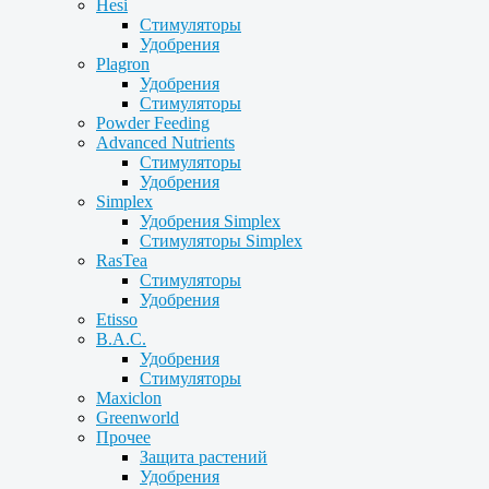
Hesi
Стимуляторы
Удобрения
Plagron
Удобрения
Стимуляторы
Powder Feeding
Advanced Nutrients
Стимуляторы
Удобрения
Simplex
Удобрения Simplex
Стимуляторы Simplex
RasTea
Стимуляторы
Удобрения
Etisso
B.A.C.
Удобрения
Стимуляторы
Maxiclon
Greenworld
Прочее
Защита растений
Удобрения