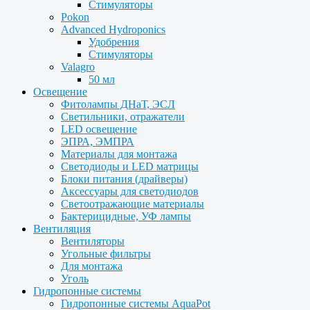
Стимуляторы
Pokon
Advanced Hydroponics
Удобрения
Стимуляторы
Valagro
50 мл
Освещение
Фитолампы ДНаТ, ЭСЛ
Светильники, отражатели
LED освещение
ЭПРА, ЭМПРА
Материалы для монтажа
Светодиоды и LED матрицы
Блоки питания (драйверы)
Аксессуары для светодиодов
Светоотражающие материалы
Бактерицидные, УФ лампы
Вентиляция
Вентиляторы
Угольные фильтры
Для монтажа
Уголь
Гидропонные системы
Гидропонные системы AquaPot