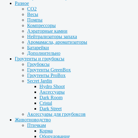
Разное
CO2
Весы
Помпы
Компрессоры
Аэраторные камни
Нейтрализаторы запаха
Аромамасла, ароматизаторы
Батарейки
Дополнительно
Гроутенты и гроубоксы
Гроубоксы
Гроутенты GreenBox
Гроутенты ProBox
Secret Jardin
Hydro Shoot
Аксессуары
Dark Room
Cristal
Dark Street
Аксессуары для гроубоксов
Животноводство
Птичкам
Корма
Оборудование