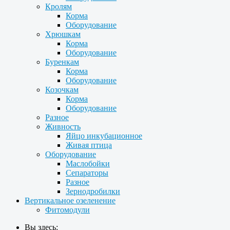
Кролям
Корма
Оборудование
Хрюшкам
Корма
Оборудование
Буренкам
Корма
Оборудование
Козочкам
Корма
Оборудование
Разное
Живность
Яйцо инкубационное
Живая птица
Оборудование
Маслобойки
Сепараторы
Разное
Зернодробилки
Вертикальное озеленение
Фитомодули
Вы здесь: