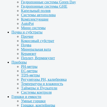
Гидропонные системы Green Day
Гидропонные системы GHE
Капельный полив
Системы автополива
Комплектующие
AutoPot
Мини системы
Почва и субстраты
Прочие
Кокосовый субстрат
Почва
Минеральная вата
Керамзит
Перлит, Вермикулит
Приборы
PH-метры
EC-метры
TDS-метры
Регуляторы PH, калибровка
Температура и влажность
Таймеры и Пускатели
Системы контроля
Горшки и емкости
Умные горшки
Горшки, контейнеры