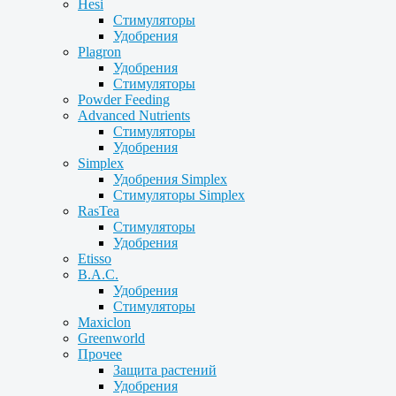
Hesi
Стимуляторы
Удобрения
Plagron
Удобрения
Стимуляторы
Powder Feeding
Advanced Nutrients
Стимуляторы
Удобрения
Simplex
Удобрения Simplex
Стимуляторы Simplex
RasTea
Стимуляторы
Удобрения
Etisso
B.A.C.
Удобрения
Стимуляторы
Maxiclon
Greenworld
Прочее
Защита растений
Удобрения