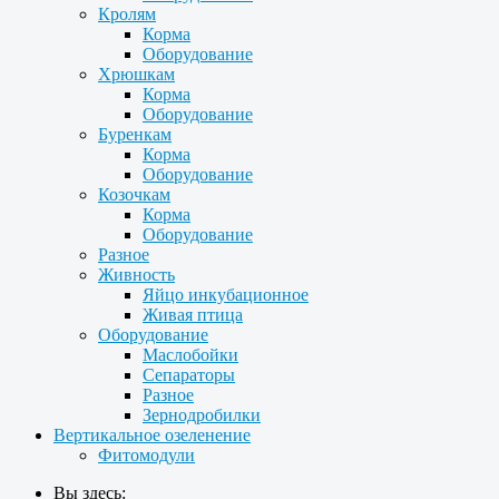
Кролям
Корма
Оборудование
Хрюшкам
Корма
Оборудование
Буренкам
Корма
Оборудование
Козочкам
Корма
Оборудование
Разное
Живность
Яйцо инкубационное
Живая птица
Оборудование
Маслобойки
Сепараторы
Разное
Зернодробилки
Вертикальное озеленение
Фитомодули
Вы здесь: