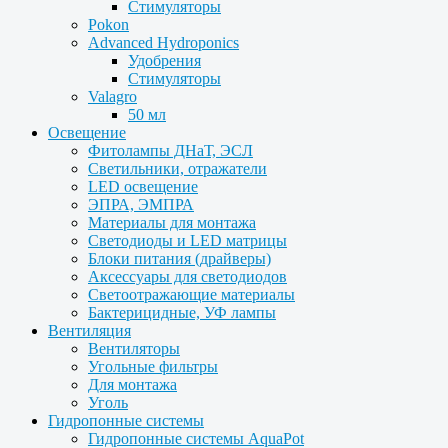
Стимуляторы
Pokon
Advanced Hydroponics
Удобрения
Стимуляторы
Valagro
50 мл
Освещение
Фитолампы ДНаТ, ЭСЛ
Светильники, отражатели
LED освещение
ЭПРА, ЭМПРА
Материалы для монтажа
Светодиоды и LED матрицы
Блоки питания (драйверы)
Аксессуары для светодиодов
Светоотражающие материалы
Бактерицидные, УФ лампы
Вентиляция
Вентиляторы
Угольные фильтры
Для монтажа
Уголь
Гидропонные системы
Гидропонные системы AquaPot