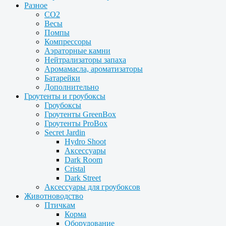
Разное
CO2
Весы
Помпы
Компрессоры
Аэраторные камни
Нейтрализаторы запаха
Аромамасла, ароматизаторы
Батарейки
Дополнительно
Гроутенты и гроубоксы
Гроубоксы
Гроутенты GreenBox
Гроутенты ProBox
Secret Jardin
Hydro Shoot
Аксессуары
Dark Room
Cristal
Dark Street
Аксессуары для гроубоксов
Животноводство
Птичкам
Корма
Оборудование