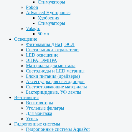
Стимуляторы
Pokon
Advanced Hydroponics
Удобрения
Стимуляторы
Valagro
50 мл
Освещение
Фитолампы ДНаТ, ЭСЛ
Светильники, отражатели
LED освещение
ЭПРА, ЭМПРА
Материалы для монтажа
Светодиоды и LED матрицы
Блоки питания (драйверы)
Аксессуары для светодиодов
Светоотражающие материалы
Бактерицидные, УФ лампы
Вентиляция
Вентиляторы
Угольные фильтры
Для монтажа
Уголь
Гидропонные системы
Гидропонные системы AquaPot