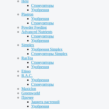
Hesi
Стимуляторы
Удобрения
Plagron
Удобрения
Стимуляторы
Powder Feeding
Advanced Nutrients
Стимуляторы
Удобрения
Simplex
Удобрения Simplex
Стимуляторы Simplex
RasTea
Стимуляторы
Удобрения
Etisso
B.A.C.
Удобрения
Стимуляторы
Maxiclon
Greenworld
Прочее
Защита растений
Удобрения