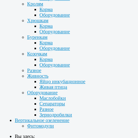
Кролям
Корма
Оборудование
Хрюшкам
Корма
Оборудование
Буренкам
Корма
Оборудование
Козочкам
Корма
Оборудование
Разное
Живность
Яйцо инкубационное
Живая птица
Оборудование
Маслобойки
Сепараторы
Разное
Зернодробилки
Вертикальное озеленение
Фитомодули
Вы здесь: