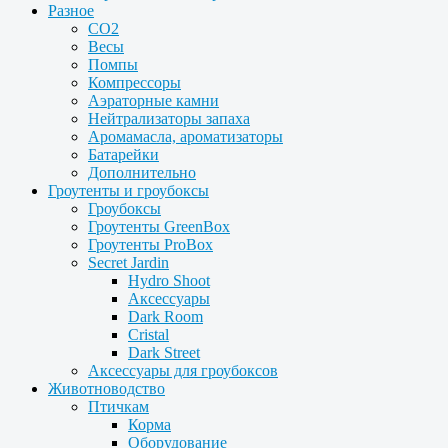
Разное
CO2
Весы
Помпы
Компрессоры
Аэраторные камни
Нейтрализаторы запаха
Аромамасла, ароматизаторы
Батарейки
Дополнительно
Гроутенты и гроубоксы
Гроубоксы
Гроутенты GreenBox
Гроутенты ProBox
Secret Jardin
Hydro Shoot
Аксессуары
Dark Room
Cristal
Dark Street
Аксессуары для гроубоксов
Животноводство
Птичкам
Корма
Оборудование