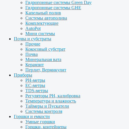
Гидропонные системы Green Day
Гидропонные системы GHE
Капельный полив
Системы автополива
Комплектующие
AutoPot
Мини системы
Почва и субстраты
Прочие
Кокосовый субстрат
Почва
Минеральная вата
Керамзит
Перлит, Вермикулит
Приборы
PH-метры
EC-метры
TDS-метры
Регуляторы PH, калибровка
Температура и влажность
Таймеры и Пускатели
Системы контроля
Горшки и емкости
Умные горшки
Горшки, контейнеры