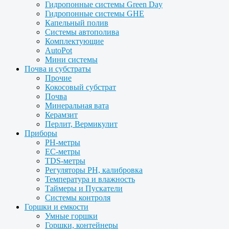
Гидропонные системы Green Day
Гидропонные системы GHE
Капельный полив
Системы автополива
Комплектующие
AutoPot
Мини системы
Почва и субстраты
Прочие
Кокосовый субстрат
Почва
Минеральная вата
Керамзит
Перлит, Вермикулит
Приборы
PH-метры
EC-метры
TDS-метры
Регуляторы PH, калибровка
Температура и влажность
Таймеры и Пускатели
Системы контроля
Горшки и емкости
Умные горшки
Горшки, контейнеры