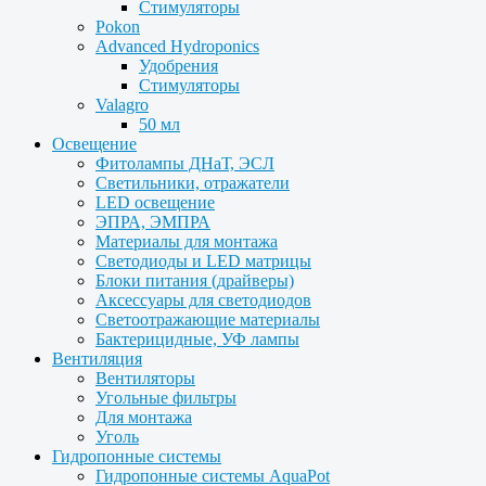
Стимуляторы
Pokon
Advanced Hydroponics
Удобрения
Стимуляторы
Valagro
50 мл
Освещение
Фитолампы ДНаТ, ЭСЛ
Светильники, отражатели
LED освещение
ЭПРА, ЭМПРА
Материалы для монтажа
Светодиоды и LED матрицы
Блоки питания (драйверы)
Аксессуары для светодиодов
Светоотражающие материалы
Бактерицидные, УФ лампы
Вентиляция
Вентиляторы
Угольные фильтры
Для монтажа
Уголь
Гидропонные системы
Гидропонные системы AquaPot