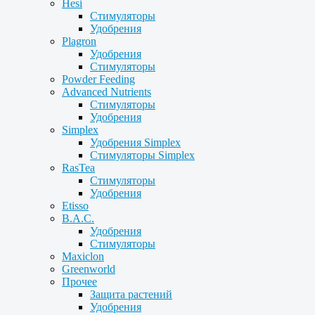
Hesi
Стимуляторы
Удобрения
Plagron
Удобрения
Стимуляторы
Powder Feeding
Advanced Nutrients
Стимуляторы
Удобрения
Simplex
Удобрения Simplex
Стимуляторы Simplex
RasTea
Стимуляторы
Удобрения
Etisso
B.A.C.
Удобрения
Стимуляторы
Maxiclon
Greenworld
Прочее
Защита растений
Удобрения