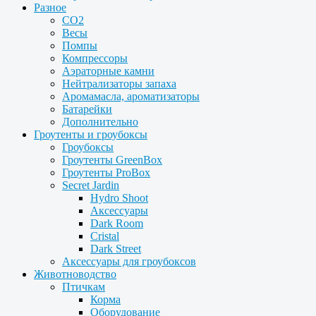
Разное
CO2
Весы
Помпы
Компрессоры
Аэраторные камни
Нейтрализаторы запаха
Аромамасла, ароматизаторы
Батарейки
Дополнительно
Гроутенты и гроубоксы
Гроубоксы
Гроутенты GreenBox
Гроутенты ProBox
Secret Jardin
Hydro Shoot
Аксессуары
Dark Room
Cristal
Dark Street
Аксессуары для гроубоксов
Животноводство
Птичкам
Корма
Оборудование