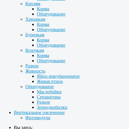
Кролям
Корма
Оборудование
Хрюшкам
Корма
Оборудование
Буренкам
Корма
Оборудование
Козочкам
Корма
Оборудование
Разное
Живность
Яйцо инкубационное
Живая птица
Оборудование
Маслобойки
Сепараторы
Разное
Зернодробилки
Вертикальное озеленение
Фитомодули
Вы здесь: