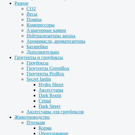
Разное
CO2
Весы
Помпы
Компрессоры
Аэраторные камни
Нейтрализаторы запаха
Аромамасла, ароматизаторы
Батарейки
Дополнительно
Гроутенты и гроубоксы
Гроубоксы
Гроутенты GreenBox
Гроутенты ProBox
Secret Jardin
Hydro Shoot
Аксессуары
Dark Room
Cristal
Dark Street
Аксессуары для гроубоксов
Животноводство
Птичкам
Корма
Оборудование