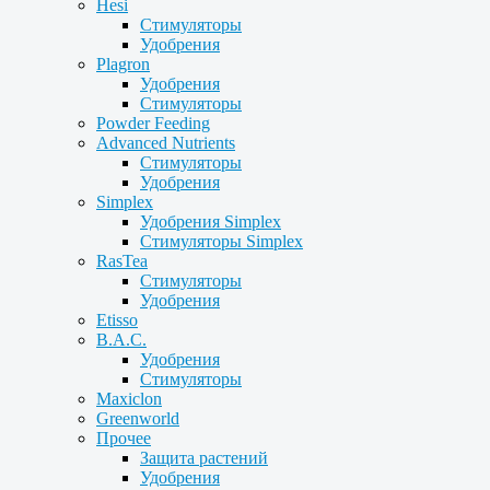
Hesi
Стимуляторы
Удобрения
Plagron
Удобрения
Стимуляторы
Powder Feeding
Advanced Nutrients
Стимуляторы
Удобрения
Simplex
Удобрения Simplex
Стимуляторы Simplex
RasTea
Стимуляторы
Удобрения
Etisso
B.A.C.
Удобрения
Стимуляторы
Maxiclon
Greenworld
Прочее
Защита растений
Удобрения