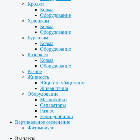
Кролям
Корма
Оборудование
Хрюшкам
Корма
Оборудование
Буренкам
Корма
Оборудование
Козочкам
Корма
Оборудование
Разное
Живность
Яйцо инкубационное
Живая птица
Оборудование
Маслобойки
Сепараторы
Разное
Зернодробилки
Вертикальное озеленение
Фитомодули
Вы здесь: