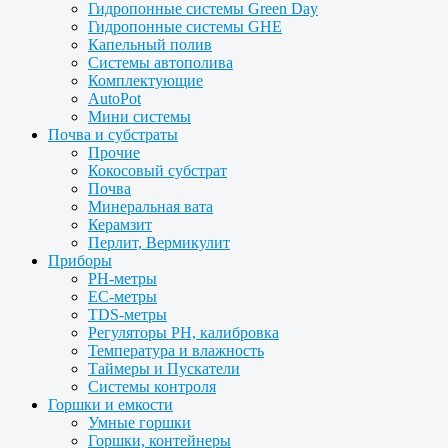
Гидропонные системы Green Day
Гидропонные системы GHE
Капельный полив
Системы автополива
Комплектующие
AutoPot
Мини системы
Почва и субстраты
Прочие
Кокосовый субстрат
Почва
Минеральная вата
Керамзит
Перлит, Вермикулит
Приборы
PH-метры
EC-метры
TDS-метры
Регуляторы PH, калибровка
Температура и влажность
Таймеры и Пускатели
Системы контроля
Горшки и емкости
Умные горшки
Горшки, контейнеры