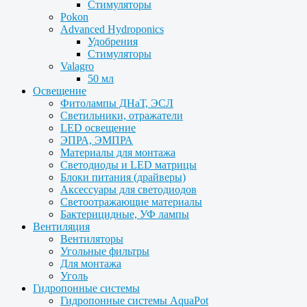
Стимуляторы
Pokon
Advanced Hydroponics
Удобрения
Стимуляторы
Valagro
50 мл
Освещение
Фитолампы ДНаТ, ЭСЛ
Светильники, отражатели
LED освещение
ЭПРА, ЭМПРА
Материалы для монтажа
Светодиоды и LED матрицы
Блоки питания (драйверы)
Аксессуары для светодиодов
Светоотражающие материалы
Бактерицидные, УФ лампы
Вентиляция
Вентиляторы
Угольные фильтры
Для монтажа
Уголь
Гидропонные системы
Гидропонные системы AquaPot