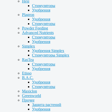
Hesi
Стимуляторы
Удобрения
Plagron
Удобрения
Стимуляторы
Powder Feeding
Advanced Nutrients
Стимуляторы
Удобрения
Simplex
Удобрения Simplex
Стимуляторы Simplex
RasTea
Стимуляторы
Удобрения
Etisso
B.A.C.
Удобрения
Стимуляторы
Maxiclon
Greenworld
Прочее
Защита растений
Удобрения