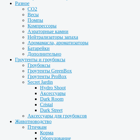
Разное
CO2
Весы
Помпы
Компрессоры
Аэраторные камни
Нейтрализаторы запаха
Аромамасла, ароматизаторы
Батарейки
Дополнительно
Гроутенты и гроубоксы
Гроубоксы
Гроутенты GreenBox
Гроутенты ProBox
Secret Jardin
Hydro Shoot
Аксессуары
Dark Room
Cristal
Dark Street
Аксессуары для гроубоксов
Животноводство
Птичкам
Корма
Оборудование