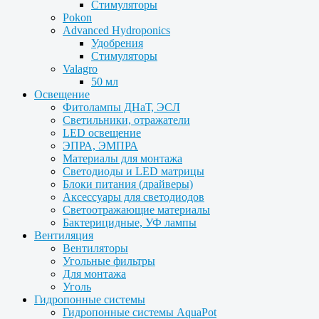
Стимуляторы
Pokon
Advanced Hydroponics
Удобрения
Стимуляторы
Valagro
50 мл
Освещение
Фитолампы ДНаТ, ЭСЛ
Светильники, отражатели
LED освещение
ЭПРА, ЭМПРА
Материалы для монтажа
Светодиоды и LED матрицы
Блоки питания (драйверы)
Аксессуары для светодиодов
Светоотражающие материалы
Бактерицидные, УФ лампы
Вентиляция
Вентиляторы
Угольные фильтры
Для монтажа
Уголь
Гидропонные системы
Гидропонные системы AquaPot