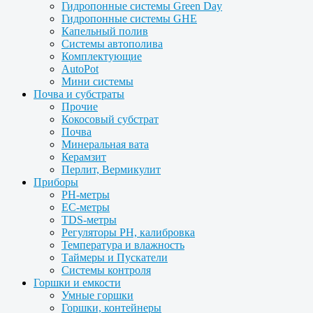
Гидропонные системы Green Day
Гидропонные системы GHE
Капельный полив
Системы автополива
Комплектующие
AutoPot
Мини системы
Почва и субстраты
Прочие
Кокосовый субстрат
Почва
Минеральная вата
Керамзит
Перлит, Вермикулит
Приборы
PH-метры
EC-метры
TDS-метры
Регуляторы PH, калибровка
Температура и влажность
Таймеры и Пускатели
Системы контроля
Горшки и емкости
Умные горшки
Горшки, контейнеры