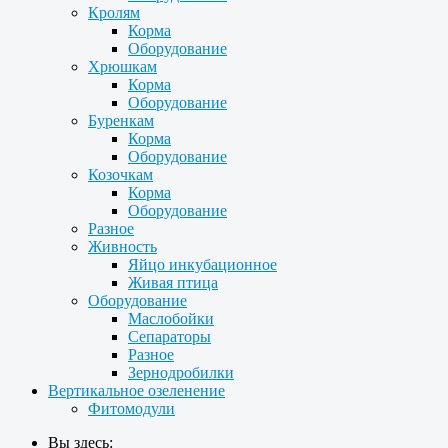
Кролям
Корма
Оборудование
Хрюшкам
Корма
Оборудование
Буренкам
Корма
Оборудование
Козочкам
Корма
Оборудование
Разное
Живность
Яйцо инкубационное
Живая птица
Оборудование
Маслобойки
Сепараторы
Разное
Зернодробилки
Вертикальное озеленение
Фитомодули
Вы здесь: