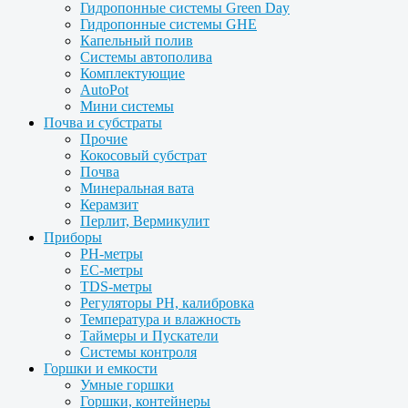
Гидропонные системы Green Day
Гидропонные системы GHE
Капельный полив
Системы автополива
Комплектующие
AutoPot
Мини системы
Почва и субстраты
Прочие
Кокосовый субстрат
Почва
Минеральная вата
Керамзит
Перлит, Вермикулит
Приборы
PH-метры
EC-метры
TDS-метры
Регуляторы PH, калибровка
Температура и влажность
Таймеры и Пускатели
Системы контроля
Горшки и емкости
Умные горшки
Горшки, контейнеры