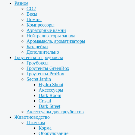
Разное
CO2
Весы
Помпы
Компрессоры
Аэраторные камни
Нейтрализаторы запаха
Аромамасла, ароматизаторы
Батарейки
Дополнительно
Гроутенты и гроубоксы
Гроубоксы
Гроутенты GreenBox
Гроутенты ProBox
Secret Jardin
Hydro Shoot
Аксессуары
Dark Room
Cristal
Dark Street
Аксессуары для гроубоксов
Животноводство
Птичкам
Корма
Оборудование