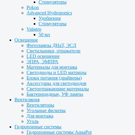
Стимуляторы
Pokon
Advanced Hydroponics
Удобрения
Стимуляторы
Valagro
50 мл
Освещение
Фитолампы ДНаТ, ЭСЛ
Светильники, отражатели
LED освещение
ЭПРА, ЭМПРА
Материалы для монтажа
Светодиоды и LED матрицы
Блоки питания (драйверы)
Аксессуары для светодиодов
Светоотражающие материалы
Бактерицидные, УФ лампы
Вентиляция
Вентиляторы
Угольные фильтры
Для монтажа
Уголь
Гидропонные системы
Гидропонные системы AquaPot