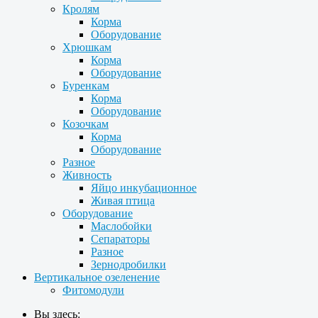
Кролям
Корма
Оборудование
Хрюшкам
Корма
Оборудование
Буренкам
Корма
Оборудование
Козочкам
Корма
Оборудование
Разное
Живность
Яйцо инкубационное
Живая птица
Оборудование
Маслобойки
Сепараторы
Разное
Зернодробилки
Вертикальное озеленение
Фитомодули
Вы здесь: