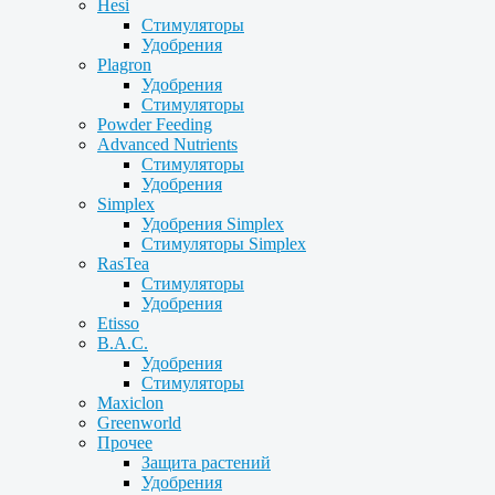
Hesi
Стимуляторы
Удобрения
Plagron
Удобрения
Стимуляторы
Powder Feeding
Advanced Nutrients
Стимуляторы
Удобрения
Simplex
Удобрения Simplex
Стимуляторы Simplex
RasTea
Стимуляторы
Удобрения
Etisso
B.A.C.
Удобрения
Стимуляторы
Maxiclon
Greenworld
Прочее
Защита растений
Удобрения