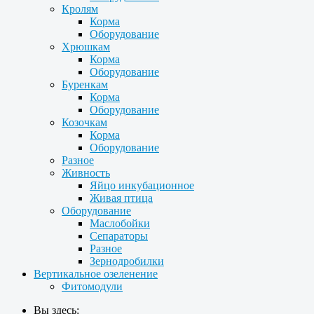
Кролям
Корма
Оборудование
Хрюшкам
Корма
Оборудование
Буренкам
Корма
Оборудование
Козочкам
Корма
Оборудование
Разное
Живность
Яйцо инкубационное
Живая птица
Оборудование
Маслобойки
Сепараторы
Разное
Зернодробилки
Вертикальное озеленение
Фитомодули
Вы здесь: