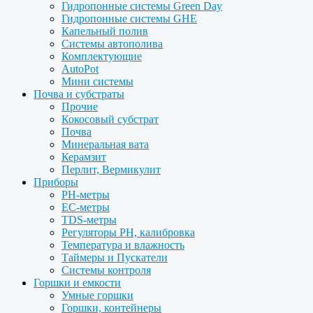
Гидропонные системы Green Day
Гидропонные системы GHE
Капельный полив
Системы автополива
Комплектующие
AutoPot
Мини системы
Почва и субстраты
Прочие
Кокосовый субстрат
Почва
Минеральная вата
Керамзит
Перлит, Вермикулит
Приборы
PH-метры
EC-метры
TDS-метры
Регуляторы PH, калибровка
Температура и влажность
Таймеры и Пускатели
Системы контроля
Горшки и емкости
Умные горшки
Горшки, контейнеры