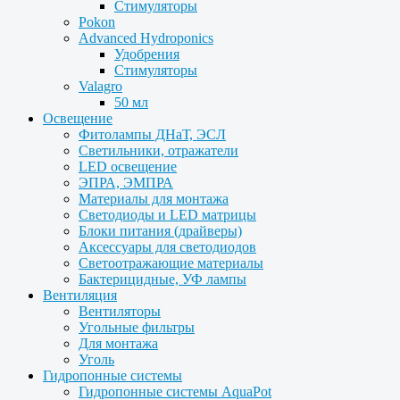
Стимуляторы
Pokon
Advanced Hydroponics
Удобрения
Стимуляторы
Valagro
50 мл
Освещение
Фитолампы ДНаТ, ЭСЛ
Светильники, отражатели
LED освещение
ЭПРА, ЭМПРА
Материалы для монтажа
Светодиоды и LED матрицы
Блоки питания (драйверы)
Аксессуары для светодиодов
Светоотражающие материалы
Бактерицидные, УФ лампы
Вентиляция
Вентиляторы
Угольные фильтры
Для монтажа
Уголь
Гидропонные системы
Гидропонные системы AquaPot