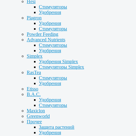
Hesi
Стимуляторы
Удобрения
Plagron
Удобрения
Стимуляторы
Powder Feeding
Advanced Nutrients
Стимуляторы
Удобрения
Simplex
Удобрения Simplex
Стимуляторы Simplex
RasTea
Стимуляторы
Удобрения
Etisso
B.A.C.
Удобрения
Стимуляторы
Maxiclon
Greenworld
Прочее
Защита растений
Удобрения