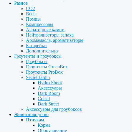
Разное
CO2
Весы
Помпы
Компрессоры
Аэраторные камни
Нейтрализаторы запаха
Аромамасла, ароматизаторы
Батарейки
Дополнительно
Гроутенты и гроубоксы
Гроубоксы
Гроутенты GreenBox
Гроутенты ProBox
Secret Jardin
Hydro Shoot
Аксессуары
Dark Room
Cristal
Dark Street
Аксессуары для гроубоксов
Животноводство
Птичкам
Корма
Оборудование