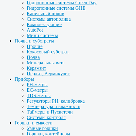
Гидропонные системы Green Day
Гидропонные системы GHE
Капельный полив
Системы автополива
Комплектующие
AutoPot
Мини системы
Почва и субстраты
Прочие
Кокосовый субстрат
Почва
Минеральная вата
Керамзит
Перлит, Вермикулит
Приборы
PH-метры
EC-метры
TDS-метры
Регуляторы PH, калибровка
Температура и влажность
Таймеры и Пускатели
Системы контроля
Горшки и емкости
Умные горшки
Горшки, контейнеры