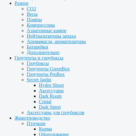
Разное
CO2
Весы
Помпы
Компрессоры
Аэраторные камни
Нейтрализаторы запаха
Аромамасла, ароматизаторы
Батарейки
Дополнительно
Гроутенты и гроубоксы
Гроубоксы
Гроутенты GreenBox
Гроутенты ProBox
Secret Jardin
Hydro Shoot
Аксессуары
Dark Room
Cristal
Dark Street
Аксессуары для гроубоксов
Животноводство
Птичкам
Корма
Оборудование