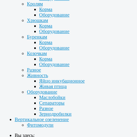
Кролям
Корма
Оборудование
Хрюшкам
Корма
Оборудование
Буренкам
Корма
Оборудование
Козочкам
Корма
Оборудование
Разное
Живность
Яйцо инкубационное
Живая птица
Оборудование
Маслобойки
Сепараторы
Разное
Зернодробилки
Вертикальное озеленение
Фитомодули
Вы здесь: