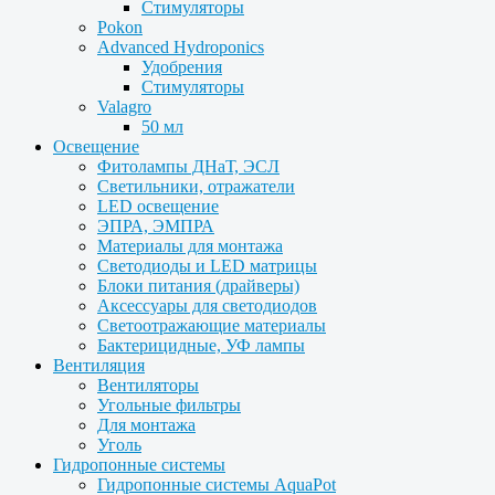
Стимуляторы
Pokon
Advanced Hydroponics
Удобрения
Стимуляторы
Valagro
50 мл
Освещение
Фитолампы ДНаТ, ЭСЛ
Светильники, отражатели
LED освещение
ЭПРА, ЭМПРА
Материалы для монтажа
Светодиоды и LED матрицы
Блоки питания (драйверы)
Аксессуары для светодиодов
Светоотражающие материалы
Бактерицидные, УФ лампы
Вентиляция
Вентиляторы
Угольные фильтры
Для монтажа
Уголь
Гидропонные системы
Гидропонные системы AquaPot