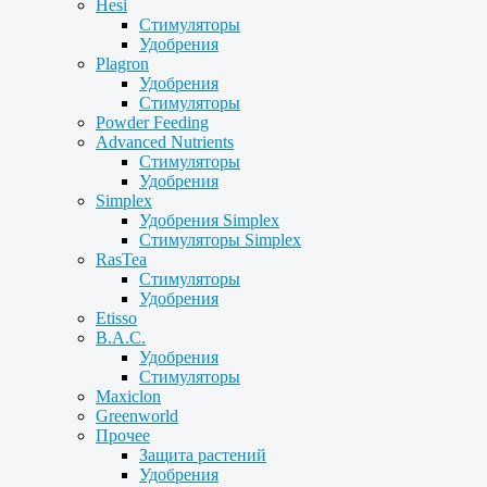
Hesi
Стимуляторы
Удобрения
Plagron
Удобрения
Стимуляторы
Powder Feeding
Advanced Nutrients
Стимуляторы
Удобрения
Simplex
Удобрения Simplex
Стимуляторы Simplex
RasTea
Стимуляторы
Удобрения
Etisso
B.A.C.
Удобрения
Стимуляторы
Maxiclon
Greenworld
Прочее
Защита растений
Удобрения