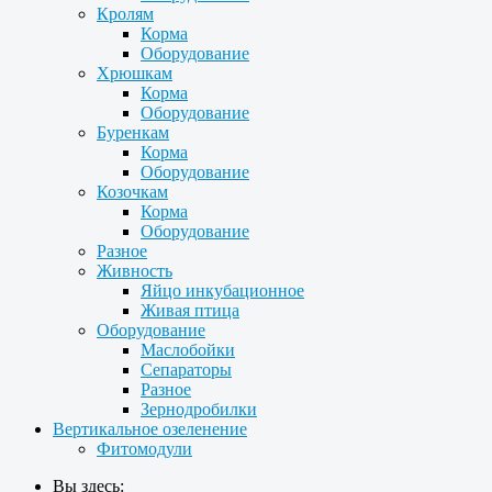
Кролям
Корма
Оборудование
Хрюшкам
Корма
Оборудование
Буренкам
Корма
Оборудование
Козочкам
Корма
Оборудование
Разное
Живность
Яйцо инкубационное
Живая птица
Оборудование
Маслобойки
Сепараторы
Разное
Зернодробилки
Вертикальное озеленение
Фитомодули
Вы здесь: