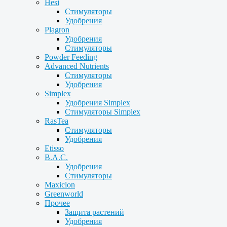
Hesi
Стимуляторы
Удобрения
Plagron
Удобрения
Стимуляторы
Powder Feeding
Advanced Nutrients
Стимуляторы
Удобрения
Simplex
Удобрения Simplex
Стимуляторы Simplex
RasTea
Стимуляторы
Удобрения
Etisso
B.A.C.
Удобрения
Стимуляторы
Maxiclon
Greenworld
Прочее
Защита растений
Удобрения