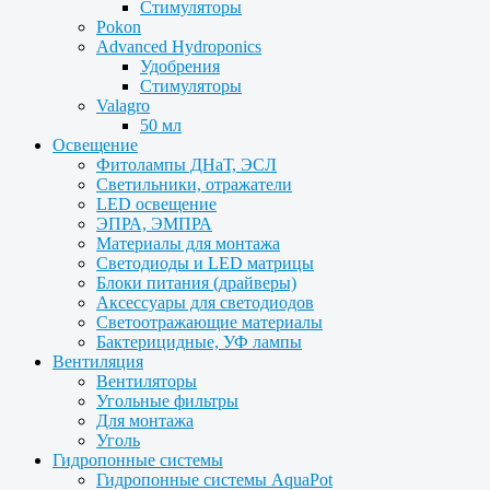
Стимуляторы
Pokon
Advanced Hydroponics
Удобрения
Стимуляторы
Valagro
50 мл
Освещение
Фитолампы ДНаТ, ЭСЛ
Светильники, отражатели
LED освещение
ЭПРА, ЭМПРА
Материалы для монтажа
Светодиоды и LED матрицы
Блоки питания (драйверы)
Аксессуары для светодиодов
Светоотражающие материалы
Бактерицидные, УФ лампы
Вентиляция
Вентиляторы
Угольные фильтры
Для монтажа
Уголь
Гидропонные системы
Гидропонные системы AquaPot