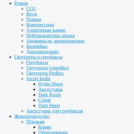
Разное
CO2
Весы
Помпы
Компрессоры
Аэраторные камни
Нейтрализаторы запаха
Аромамасла, ароматизаторы
Батарейки
Дополнительно
Гроутенты и гроубоксы
Гроубоксы
Гроутенты GreenBox
Гроутенты ProBox
Secret Jardin
Hydro Shoot
Аксессуары
Dark Room
Cristal
Dark Street
Аксессуары для гроубоксов
Животноводство
Птичкам
Корма
Оборудование