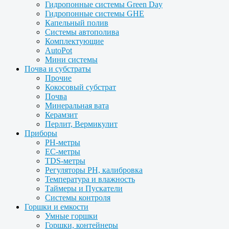
Гидропонные системы Green Day
Гидропонные системы GHE
Капельный полив
Системы автополива
Комплектующие
AutoPot
Мини системы
Почва и субстраты
Прочие
Кокосовый субстрат
Почва
Минеральная вата
Керамзит
Перлит, Вермикулит
Приборы
PH-метры
EC-метры
TDS-метры
Регуляторы PH, калибровка
Температура и влажность
Таймеры и Пускатели
Системы контроля
Горшки и емкости
Умные горшки
Горшки, контейнеры