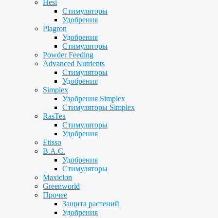
Hesi
Стимуляторы
Удобрения
Plagron
Удобрения
Стимуляторы
Powder Feeding
Advanced Nutrients
Стимуляторы
Удобрения
Simplex
Удобрения Simplex
Стимуляторы Simplex
RasTea
Стимуляторы
Удобрения
Etisso
B.A.C.
Удобрения
Стимуляторы
Maxiclon
Greenworld
Прочее
Защита растений
Удобрения