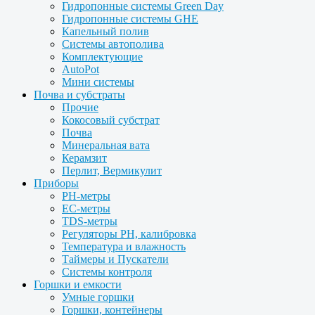
Гидропонные системы Green Day
Гидропонные системы GHE
Капельный полив
Системы автополива
Комплектующие
AutoPot
Мини системы
Почва и субстраты
Прочие
Кокосовый субстрат
Почва
Минеральная вата
Керамзит
Перлит, Вермикулит
Приборы
PH-метры
EC-метры
TDS-метры
Регуляторы PH, калибровка
Температура и влажность
Таймеры и Пускатели
Системы контроля
Горшки и емкости
Умные горшки
Горшки, контейнеры