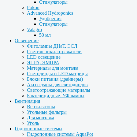
Стимуляторы
Pokon
Advanced Hydroponics
Удобрения
Стимуляторы
Valagro
50 мл
Освещение
Фитолампы ДНаТ, ЭСЛ
Светильники, отражатели
LED освещение
ЭПРА, ЭМПРА
Материалы для монтажа
Светодиоды и LED матрицы
Блоки питания (драйверы)
Аксессуары для светодиодов
Светоотражающие материалы
Бактерицидные, УФ лампы
Вентиляция
Вентиляторы
Угольные фильтры
Для монтажа
Уголь
Гидропонные системы
Гидропонные системы AquaPot