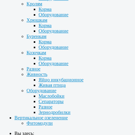
Кролям
Корма
Оборудование
Хрюшкам
Корма
Оборудование
Буренкам
Корма
Оборудование
Козочкам
Корма
Оборудование
Разное
Живность
Яйцо инкубационное
Живая птица
Оборудование
Маслобойки
Сепараторы
Разное
Зернодробилки
Вертикальное озеленение
Фитомодули
Вы здесь: