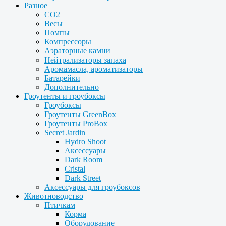
Разное
CO2
Весы
Помпы
Компрессоры
Аэраторные камни
Нейтрализаторы запаха
Аромамасла, ароматизаторы
Батарейки
Дополнительно
Гроутенты и гроубоксы
Гроубоксы
Гроутенты GreenBox
Гроутенты ProBox
Secret Jardin
Hydro Shoot
Аксессуары
Dark Room
Cristal
Dark Street
Аксессуары для гроубоксов
Животноводство
Птичкам
Корма
Оборудование