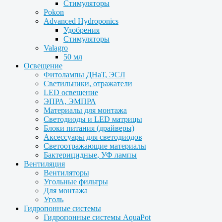
Стимуляторы
Pokon
Advanced Hydroponics
Удобрения
Стимуляторы
Valagro
50 мл
Освещение
Фитолампы ДНаТ, ЭСЛ
Светильники, отражатели
LED освещение
ЭПРА, ЭМПРА
Материалы для монтажа
Светодиоды и LED матрицы
Блоки питания (драйверы)
Аксессуары для светодиодов
Светоотражающие материалы
Бактерицидные, УФ лампы
Вентиляция
Вентиляторы
Угольные фильтры
Для монтажа
Уголь
Гидропонные системы
Гидропонные системы AquaPot