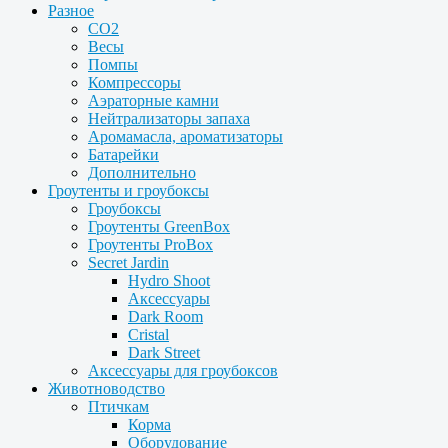
Разное
CO2
Весы
Помпы
Компрессоры
Аэраторные камни
Нейтрализаторы запаха
Аромамасла, ароматизаторы
Батарейки
Дополнительно
Гроутенты и гроубоксы
Гроубоксы
Гроутенты GreenBox
Гроутенты ProBox
Secret Jardin
Hydro Shoot
Аксессуары
Dark Room
Cristal
Dark Street
Аксессуары для гроубоксов
Животноводство
Птичкам
Корма
Оборудование