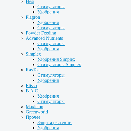
Hesi
Стимуляторы
Удобрения
Plagron
Удобрения
Стимуляторы
Powder Feeding
Advanced Nutrients
Стимуляторы
Удобрения
Simplex
Удобрения Simplex
Стимуляторы Simplex
RasTea
Стимуляторы
Удобрения
Etisso
B.A.C.
Удобрения
Стимуляторы
Maxiclon
Greenworld
Прочее
Защита растений
Удобрения