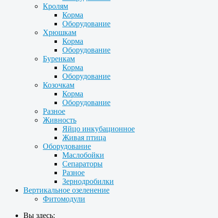
Кролям
Корма
Оборудование
Хрюшкам
Корма
Оборудование
Буренкам
Корма
Оборудование
Козочкам
Корма
Оборудование
Разное
Живность
Яйцо инкубационное
Живая птица
Оборудование
Маслобойки
Сепараторы
Разное
Зернодробилки
Вертикальное озеленение
Фитомодули
Вы здесь: