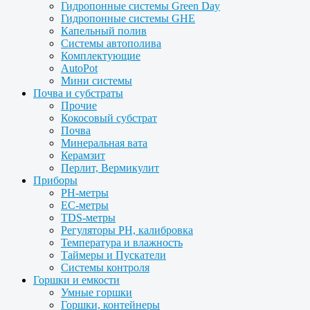
Гидропонные системы Green Day
Гидропонные системы GHE
Капельный полив
Системы автополива
Комплектующие
AutoPot
Мини системы
Почва и субстраты
Прочие
Кокосовый субстрат
Почва
Минеральная вата
Керамзит
Перлит, Вермикулит
Приборы
PH-метры
EC-метры
TDS-метры
Регуляторы PH, калибровка
Температура и влажность
Таймеры и Пускатели
Системы контроля
Горшки и емкости
Умные горшки
Горшки, контейнеры