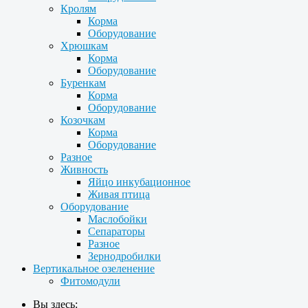
Кролям
Корма
Оборудование
Хрюшкам
Корма
Оборудование
Буренкам
Корма
Оборудование
Козочкам
Корма
Оборудование
Разное
Живность
Яйцо инкубационное
Живая птица
Оборудование
Маслобойки
Сепараторы
Разное
Зернодробилки
Вертикальное озеленение
Фитомодули
Вы здесь: