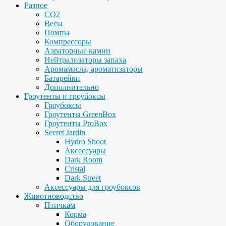
Разное
CO2
Весы
Помпы
Компрессоры
Аэраторные камни
Нейтрализаторы запаха
Аромамасла, ароматизаторы
Батарейки
Дополнительно
Гроутенты и гроубоксы
Гроубоксы
Гроутенты GreenBox
Гроутенты ProBox
Secret Jardin
Hydro Shoot
Аксессуары
Dark Room
Cristal
Dark Street
Аксессуары для гроубоксов
Животноводство
Птичкам
Корма
Оборудование