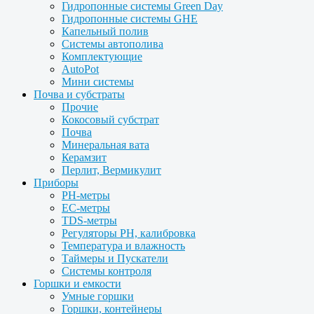
Гидропонные системы Green Day
Гидропонные системы GHE
Капельный полив
Системы автополива
Комплектующие
AutoPot
Мини системы
Почва и субстраты
Прочие
Кокосовый субстрат
Почва
Минеральная вата
Керамзит
Перлит, Вермикулит
Приборы
PH-метры
EC-метры
TDS-метры
Регуляторы PH, калибровка
Температура и влажность
Таймеры и Пускатели
Системы контроля
Горшки и емкости
Умные горшки
Горшки, контейнеры