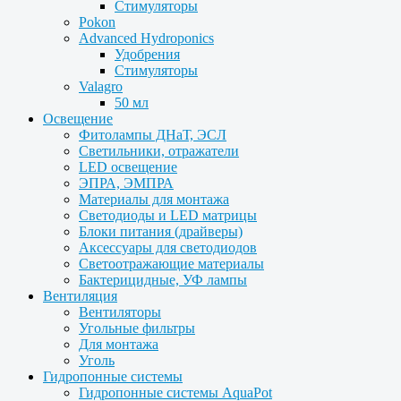
Стимуляторы
Pokon
Advanced Hydroponics
Удобрения
Стимуляторы
Valagro
50 мл
Освещение
Фитолампы ДНаТ, ЭСЛ
Светильники, отражатели
LED освещение
ЭПРА, ЭМПРА
Материалы для монтажа
Светодиоды и LED матрицы
Блоки питания (драйверы)
Аксессуары для светодиодов
Светоотражающие материалы
Бактерицидные, УФ лампы
Вентиляция
Вентиляторы
Угольные фильтры
Для монтажа
Уголь
Гидропонные системы
Гидропонные системы AquaPot