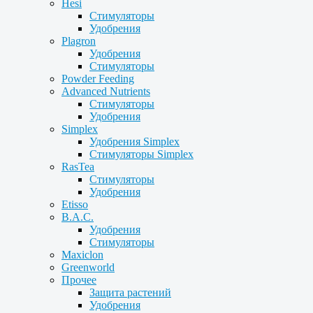
Hesi
Стимуляторы
Удобрения
Plagron
Удобрения
Стимуляторы
Powder Feeding
Advanced Nutrients
Стимуляторы
Удобрения
Simplex
Удобрения Simplex
Стимуляторы Simplex
RasTea
Стимуляторы
Удобрения
Etisso
B.A.C.
Удобрения
Стимуляторы
Maxiclon
Greenworld
Прочее
Защита растений
Удобрения