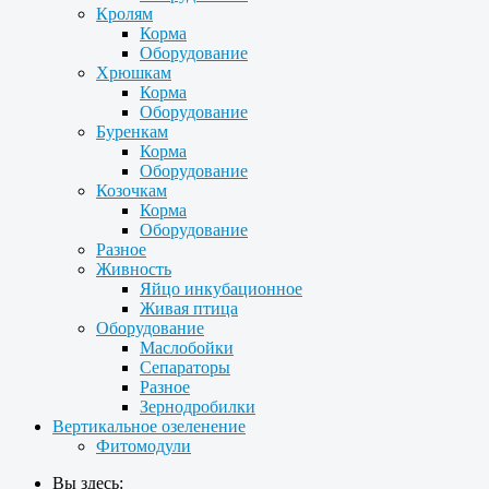
Кролям
Корма
Оборудование
Хрюшкам
Корма
Оборудование
Буренкам
Корма
Оборудование
Козочкам
Корма
Оборудование
Разное
Живность
Яйцо инкубационное
Живая птица
Оборудование
Маслобойки
Сепараторы
Разное
Зернодробилки
Вертикальное озеленение
Фитомодули
Вы здесь: