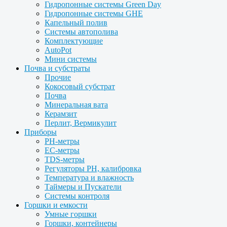
Гидропонные системы Green Day
Гидропонные системы GHE
Капельный полив
Системы автополива
Комплектующие
AutoPot
Мини системы
Почва и субстраты
Прочие
Кокосовый субстрат
Почва
Минеральная вата
Керамзит
Перлит, Вермикулит
Приборы
PH-метры
EC-метры
TDS-метры
Регуляторы PH, калибровка
Температура и влажность
Таймеры и Пускатели
Системы контроля
Горшки и емкости
Умные горшки
Горшки, контейнеры