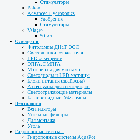
Стимуляторы
Pokon
Advanced Hydroponics
Удобрения
Стимуляторы
Valagro
50 мл
Освещение
Фитолампы ДНаТ, ЭСЛ
Светильники, отражатели
LED освещение
ЭПРА, ЭМПРА
Материалы для монтажа
Светодиоды и LED матрицы
Блоки питания (драйверы)
Аксессуары для светодиодов
Светоотражающие материалы
Бактерицидные, УФ лампы
Вентиляция
Вентиляторы
Угольные фильтры
Для монтажа
Уголь
Гидропонные системы
Гидропонные системы AquaPot