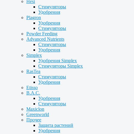
Hesi
Стимуляторы
Удобрения
Plagron
Удобрения
Стимуляторы
Powder Feeding
Advanced Nutrients
Стимуляторы
Удобрения
Simplex
Удобрения Simplex
Стимуляторы Simplex
RasTea
Стимуляторы
Удобрения
Etisso
B.A.C.
Удобрения
Стимуляторы
Maxiclon
Greenworld
Прочее
Защита растений
Удобрения