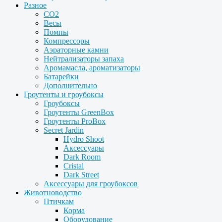
Разное
CO2
Весы
Помпы
Компрессоры
Аэраторные камни
Нейтрализаторы запаха
Аромамасла, ароматизаторы
Батарейки
Дополнительно
Гроутенты и гроубоксы
Гроубоксы
Гроутенты GreenBox
Гроутенты ProBox
Secret Jardin
Hydro Shoot
Аксессуары
Dark Room
Cristal
Dark Street
Аксессуары для гроубоксов
Животноводство
Птичкам
Корма
Оборудование