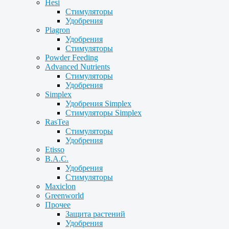
Hesi
Стимуляторы
Удобрения
Plagron
Удобрения
Стимуляторы
Powder Feeding
Advanced Nutrients
Стимуляторы
Удобрения
Simplex
Удобрения Simplex
Стимуляторы Simplex
RasTea
Стимуляторы
Удобрения
Etisso
B.A.C.
Удобрения
Стимуляторы
Maxiclon
Greenworld
Прочее
Защита растений
Удобрения