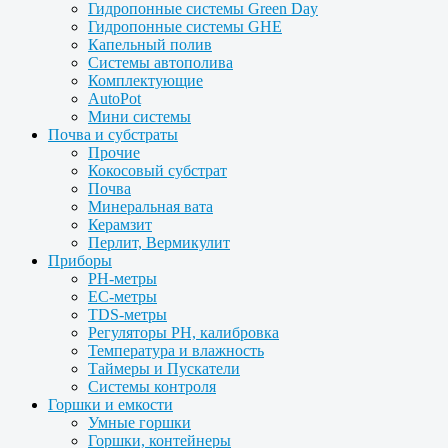
Гидропонные системы Green Day
Гидропонные системы GHE
Капельный полив
Системы автополива
Комплектующие
AutoPot
Мини системы
Почва и субстраты
Прочие
Кокосовый субстрат
Почва
Минеральная вата
Керамзит
Перлит, Вермикулит
Приборы
PH-метры
EC-метры
TDS-метры
Регуляторы PH, калибровка
Температура и влажность
Таймеры и Пускатели
Системы контроля
Горшки и емкости
Умные горшки
Горшки, контейнеры