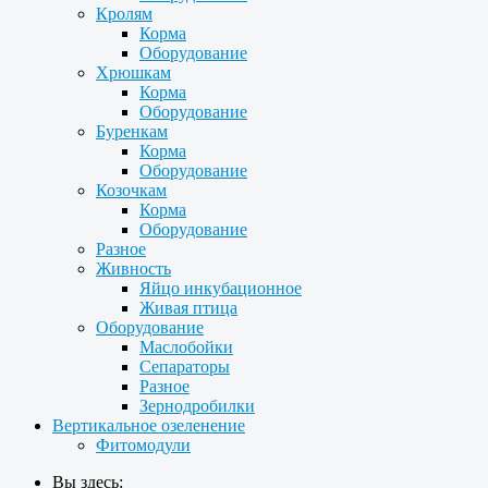
Кролям
Корма
Оборудование
Хрюшкам
Корма
Оборудование
Буренкам
Корма
Оборудование
Козочкам
Корма
Оборудование
Разное
Живность
Яйцо инкубационное
Живая птица
Оборудование
Маслобойки
Сепараторы
Разное
Зернодробилки
Вертикальное озеленение
Фитомодули
Вы здесь: