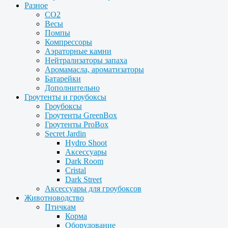
Разное
CO2
Весы
Помпы
Компрессоры
Аэраторные камни
Нейтрализаторы запаха
Аромамасла, ароматизаторы
Батарейки
Дополнительно
Гроутенты и гроубоксы
Гроубоксы
Гроутенты GreenBox
Гроутенты ProBox
Secret Jardin
Hydro Shoot
Аксессуары
Dark Room
Cristal
Dark Street
Аксессуары для гроубоксов
Животноводство
Птичкам
Корма
Оборудование