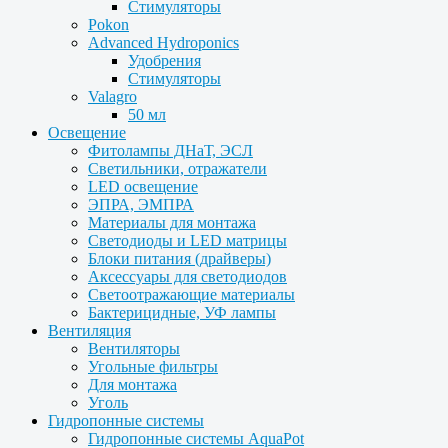
Стимуляторы
Pokon
Advanced Hydroponics
Удобрения
Стимуляторы
Valagro
50 мл
Освещение
Фитолампы ДНаТ, ЭСЛ
Светильники, отражатели
LED освещение
ЭПРА, ЭМПРА
Материалы для монтажа
Светодиоды и LED матрицы
Блоки питания (драйверы)
Аксессуары для светодиодов
Светоотражающие материалы
Бактерицидные, УФ лампы
Вентиляция
Вентиляторы
Угольные фильтры
Для монтажа
Уголь
Гидропонные системы
Гидропонные системы AquaPot