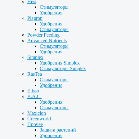
Hesi
Стимуляторы
Удобрения
Plagron
Удобрения
Стимуляторы
Powder Feeding
Advanced Nutrients
Стимуляторы
Удобрения
Simplex
Удобрения Simplex
Стимуляторы Simplex
RasTea
Стимуляторы
Удобрения
Etisso
B.A.C.
Удобрения
Стимуляторы
Maxiclon
Greenworld
Прочее
Защита растений
Удобрения