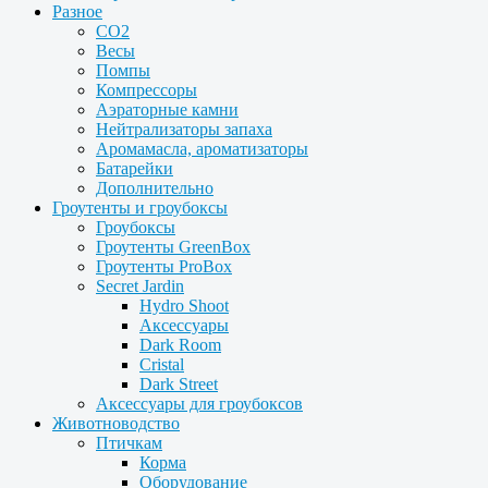
Разное
CO2
Весы
Помпы
Компрессоры
Аэраторные камни
Нейтрализаторы запаха
Аромамасла, ароматизаторы
Батарейки
Дополнительно
Гроутенты и гроубоксы
Гроубоксы
Гроутенты GreenBox
Гроутенты ProBox
Secret Jardin
Hydro Shoot
Аксессуары
Dark Room
Cristal
Dark Street
Аксессуары для гроубоксов
Животноводство
Птичкам
Корма
Оборудование