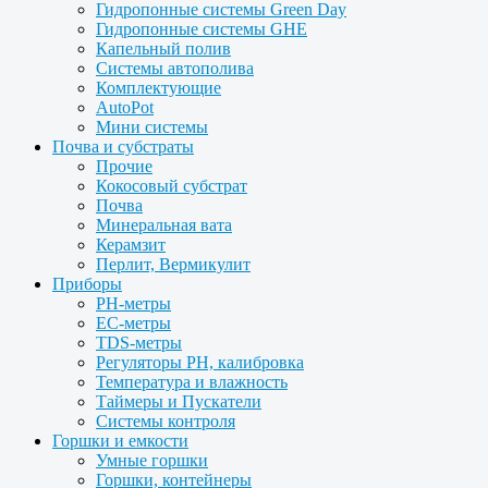
Гидропонные системы Green Day
Гидропонные системы GHE
Капельный полив
Системы автополива
Комплектующие
AutoPot
Мини системы
Почва и субстраты
Прочие
Кокосовый субстрат
Почва
Минеральная вата
Керамзит
Перлит, Вермикулит
Приборы
PH-метры
EC-метры
TDS-метры
Регуляторы PH, калибровка
Температура и влажность
Таймеры и Пускатели
Системы контроля
Горшки и емкости
Умные горшки
Горшки, контейнеры