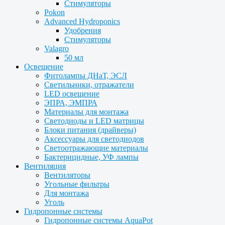
Стимуляторы
Pokon
Advanced Hydroponics
Удобрения
Стимуляторы
Valagro
50 мл
Освещение
Фитолампы ДНаТ, ЭСЛ
Светильники, отражатели
LED освещение
ЭПРА, ЭМПРА
Материалы для монтажа
Светодиоды и LED матрицы
Блоки питания (драйверы)
Аксессуары для светодиодов
Светоотражающие материалы
Бактерицидные, УФ лампы
Вентиляция
Вентиляторы
Угольные фильтры
Для монтажа
Уголь
Гидропонные системы
Гидропонные системы AquaPot