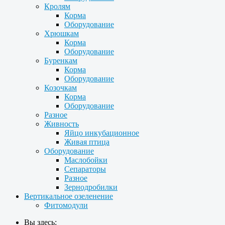
Кролям
Корма
Оборудование
Хрюшкам
Корма
Оборудование
Буренкам
Корма
Оборудование
Козочкам
Корма
Оборудование
Разное
Живность
Яйцо инкубационное
Живая птица
Оборудование
Маслобойки
Сепараторы
Разное
Зернодробилки
Вертикальное озеленение
Фитомодули
Вы здесь: