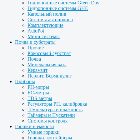
Гидропонные системы Green Day
Гидропонные системы GHE
Капельный полив
Системы автополива
Комплектующие
AutoPot
Мини системы
Почва и субстраты
Прочие
Кокосовый субстрат
Почва
Минеральная вата
Керамзит
Перлит, Вермикулит
Приборы
PH-метры
EC-метры
TDS-метры
Регуляторы PH, калибровка
Температура и влажность
Таймеры и Пускатели
Системы контроля
Горшки и емкости
Умные горшки
Горшки, контейнеры