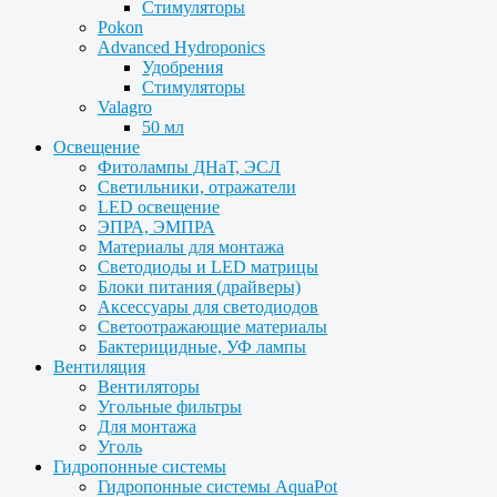
Стимуляторы
Pokon
Advanced Hydroponics
Удобрения
Стимуляторы
Valagro
50 мл
Освещение
Фитолампы ДНаТ, ЭСЛ
Светильники, отражатели
LED освещение
ЭПРА, ЭМПРА
Материалы для монтажа
Светодиоды и LED матрицы
Блоки питания (драйверы)
Аксессуары для светодиодов
Светоотражающие материалы
Бактерицидные, УФ лампы
Вентиляция
Вентиляторы
Угольные фильтры
Для монтажа
Уголь
Гидропонные системы
Гидропонные системы AquaPot