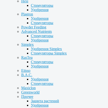
Hesi
Стимуляторы
Удобрения
Plagron
Удобрения
Стимуляторы
Powder Feeding
Advanced Nutrients
Стимуляторы
Удобрения
Simplex
Удобрения Simplex
Стимуляторы Simplex
RasTea
Стимуляторы
Удобрения
Etisso
B.A.C.
Удобрения
Стимуляторы
Maxiclon
Greenworld
Прочее
Защита растений
Удобрения