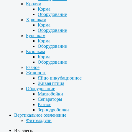
Кролям
Корма
Оборудование
Хрюшкам
Корма
Оборудование
Буренкам
Корма
Оборудование
Козочкам
Корма
Оборудование
Разное
Живность
Яйцо инкубационное
Живая птица
Оборудование
Маслобойки
Сепараторы
Разное
Зернодробилки
Вертикальное озеленение
Фитомодули
Вы здесь: