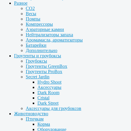
Разное
CO2
Весы
Помпы
Компрессоры
Аэраторные камни
Нейтрализаторы запаха
Аромамасла, ароматизаторы
Батарейки
Дополнительно
Гроутенты и гроубоксы
Гроубоксы
Гроутенты GreenBox
Гроутенты ProBox
Secret Jardin
Hydro Shoot
Аксессуары
Dark Room
Cristal
Dark Street
Аксессуары для гроубоксов
Животноводство
Птичкам
Корма
Оборудование