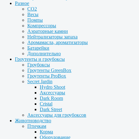
Разное
CO2
Весы
Помпы
Компрессоры
Аэраторные камни
Нейтрализаторы запаха
Аромамасла, ароматизаторы
Батарейки
Дополнительно
Гроутенты и гроубоксы
Гроубоксы
Гроутенты GreenBox
Гроутенты ProBox
Secret Jardin
Hydro Shoot
Аксессуары
Dark Room
Cristal
Dark Street
Аксессуары для гроубоксов
Животноводство
Птичкам
Корма
Оборудование