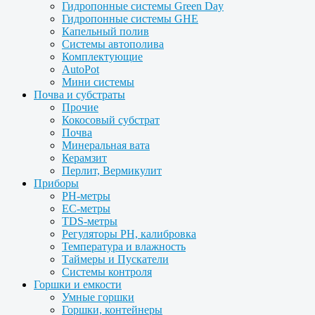
Гидропонные системы Green Day
Гидропонные системы GHE
Капельный полив
Системы автополива
Комплектующие
AutoPot
Мини системы
Почва и субстраты
Прочие
Кокосовый субстрат
Почва
Минеральная вата
Керамзит
Перлит, Вермикулит
Приборы
PH-метры
EC-метры
TDS-метры
Регуляторы PH, калибровка
Температура и влажность
Таймеры и Пускатели
Системы контроля
Горшки и емкости
Умные горшки
Горшки, контейнеры