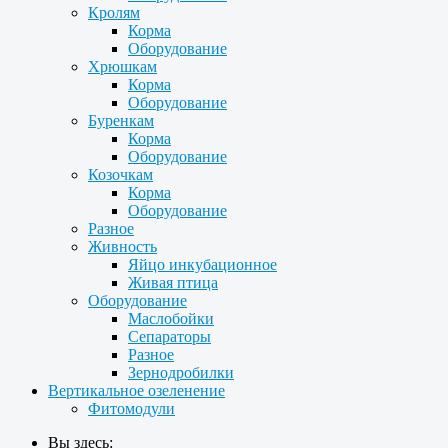
Кролям
Корма
Оборудование
Хрюшкам
Корма
Оборудование
Буренкам
Корма
Оборудование
Козочкам
Корма
Оборудование
Разное
Живность
Яйцо инкубационное
Живая птица
Оборудование
Маслобойки
Сепараторы
Разное
Зернодробилки
Вертикальное озеленение
Фитомодули
Вы здесь: