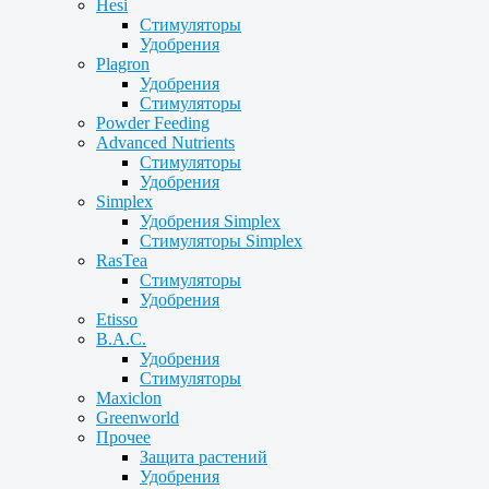
Hesi
Стимуляторы
Удобрения
Plagron
Удобрения
Стимуляторы
Powder Feeding
Advanced Nutrients
Стимуляторы
Удобрения
Simplex
Удобрения Simplex
Стимуляторы Simplex
RasTea
Стимуляторы
Удобрения
Etisso
B.A.C.
Удобрения
Стимуляторы
Maxiclon
Greenworld
Прочее
Защита растений
Удобрения