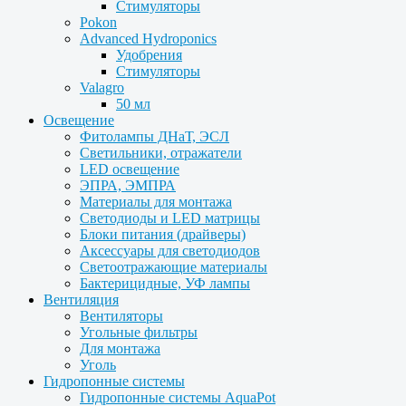
Стимуляторы
Pokon
Advanced Hydroponics
Удобрения
Стимуляторы
Valagro
50 мл
Освещение
Фитолампы ДНаТ, ЭСЛ
Светильники, отражатели
LED освещение
ЭПРА, ЭМПРА
Материалы для монтажа
Светодиоды и LED матрицы
Блоки питания (драйверы)
Аксессуары для светодиодов
Светоотражающие материалы
Бактерицидные, УФ лампы
Вентиляция
Вентиляторы
Угольные фильтры
Для монтажа
Уголь
Гидропонные системы
Гидропонные системы AquaPot