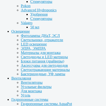
Стимуляторы
Pokon
Advanced Hydroponics
Удобрения
Стимуляторы
Valagro
50 мл
Освещение
Фитолампы ДНаТ, ЭСЛ
Светильники, отражатели
LED освещение
ЭПРА, ЭМПРА
Материалы для монтажа
Светодиоды и LED матрицы
Блоки питания (драйверы)
Аксессуары для светодиодов
Светоотражающие материалы
Бактерицидные, УФ лампы
Вентиляция
Вентиляторы
Угольные фильтры
Для монтажа
Уголь
Гидропонные системы
Гидропонные системы AquaPot