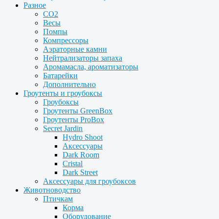
Разное
CO2
Весы
Помпы
Компрессоры
Аэраторные камни
Нейтрализаторы запаха
Аромамасла, ароматизаторы
Батарейки
Дополнительно
Гроутенты и гроубоксы
Гроубоксы
Гроутенты GreenBox
Гроутенты ProBox
Secret Jardin
Hydro Shoot
Аксессуары
Dark Room
Cristal
Dark Street
Аксессуары для гроубоксов
Животноводство
Птичкам
Корма
Оборудование