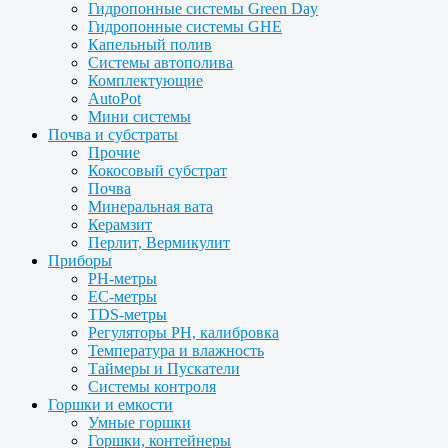
Гидропонные системы Green Day
Гидропонные системы GHE
Капельный полив
Системы автополива
Комплектующие
AutoPot
Мини системы
Почва и субстраты
Прочие
Кокосовый субстрат
Почва
Минеральная вата
Керамзит
Перлит, Вермикулит
Приборы
PH-метры
EC-метры
TDS-метры
Регуляторы PH, калибровка
Температура и влажность
Таймеры и Пускатели
Системы контроля
Горшки и емкости
Умные горшки
Горшки, контейнеры