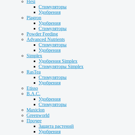
Hesi
Стимуляторы
Удобрения
Plagron
Удобрения
Стимуляторы
Powder Feeding
Advanced Nutrients
Стимуляторы
Удобрения
Simplex
Удобрения Simplex
Стимуляторы Simplex
RasTea
Стимуляторы
Удобрения
Etisso
B.A.C.
Удобрения
Стимуляторы
Maxiclon
Greenworld
Прочее
Защита растений
Удобрения