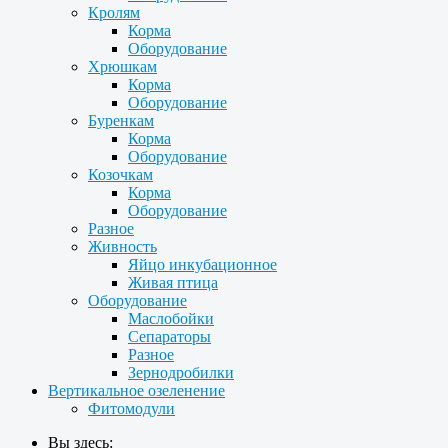
Кролям
Корма
Оборудование
Хрюшкам
Корма
Оборудование
Буренкам
Корма
Оборудование
Козочкам
Корма
Оборудование
Разное
Живность
Яйцо инкубационное
Живая птица
Оборудование
Маслобойки
Сепараторы
Разное
Зернодробилки
Вертикальное озеленение
Фитомодули
Вы здесь: