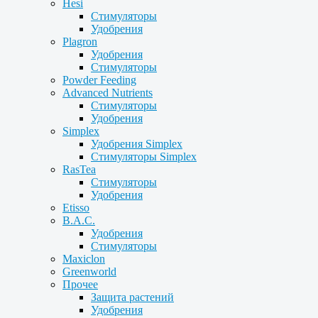
Hesi
Стимуляторы
Удобрения
Plagron
Удобрения
Стимуляторы
Powder Feeding
Advanced Nutrients
Стимуляторы
Удобрения
Simplex
Удобрения Simplex
Стимуляторы Simplex
RasTea
Стимуляторы
Удобрения
Etisso
B.A.C.
Удобрения
Стимуляторы
Maxiclon
Greenworld
Прочее
Защита растений
Удобрения