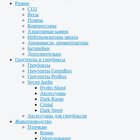
Разное
CO2
Весы
Помпы
Компрессоры
Аэраторные камни
Нейтрализаторы запаха
Аромамасла, ароматизаторы
Батарейки
Дополнительно
Гроутенты и гроубоксы
Гроубоксы
Гроутенты GreenBox
Гроутенты ProBox
Secret Jardin
Hydro Shoot
Аксессуары
Dark Room
Cristal
Dark Street
Аксессуары для гроубоксов
Животноводство
Птичкам
Корма
Оборудование