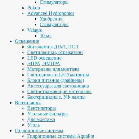
Стимуляторы
Pokon
Advanced Hydroponics
Удобрения
Стимуляторы
Valagro
50 мл
Освещение
Фитолампы ДНаТ, ЭСЛ
Светильники, отражатели
LED освещение
ЭПРА, ЭМПРА
Материалы для монтажа
Светодиоды и LED матрицы
Блоки питания (драйверы)
Аксессуары для светодиодов
Светоотражающие материалы
Бактерицидные, УФ лампы
Вентиляция
Вентиляторы
Угольные фильтры
Для монтажа
Уголь
Гидропонные системы
Гидропонные системы AquaPot