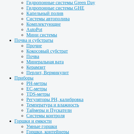
Гидропонные системы Green Day
Гидропонные системы GHE
Капельный полив
Системы автополива
Комплектующие
AutoPot
Мини системы
Почва и субстраты
Прочие
Кокосовый субстрат
Почва
Минеральная вата
Керамзит
Перлит, Вермикулит
Приборы
PH-метры
EC-метры
TDS-метры
Регуляторы PH, калибровка
Температура и влажность
Таймеры и Пускатели
Системы контроля
Горшки и емкости
Умные горшки
Горшки, контейнеры