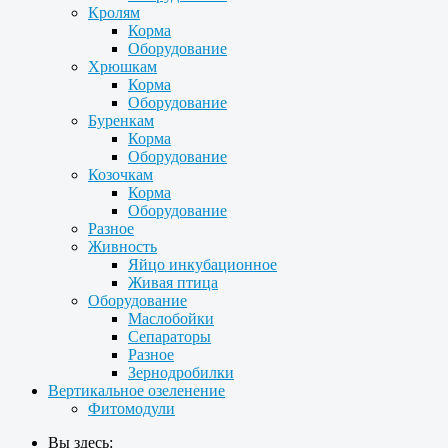
Кролям
Корма
Оборудование
Хрюшкам
Корма
Оборудование
Буренкам
Корма
Оборудование
Козочкам
Корма
Оборудование
Разное
Живность
Яйцо инкубационное
Живая птица
Оборудование
Маслобойки
Сепараторы
Разное
Зернодробилки
Вертикальное озеленение
Фитомодули
Вы здесь: