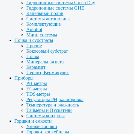
Гидропонные системы Green Day
Гидропонные системы GHE
Капельный полив
Системы автополива
Комплектующие
AutoPot
Мини системы
Почва и субстраты
Прочие
Кокосовый субстрат
Почва
Минеральная вата
Керамзит
Перлит, Вермикулит
Приборы
PH-метры
EC-метры
TDS-метры
Регуляторы PH, калибровка
Температура и влажность
Таймеры и Пускатели
Системы контроля
Горшки и емкости
Умные горшки
Горшки, контейнеры