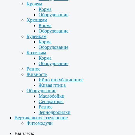
Кролям
Корма
Оборудование
Хрюшкам
Корма
Оборудование
Буренкам
Корма
Оборудование
Козочкам
Корма
Оборудование
Разное
Живность
Яйцо инкубационное
Живая птица
Оборудование
Маслобойки
Сепараторы
Разное
Зернодробилки
Вертикальное озеленение
Фитомодули
Вы здесь: