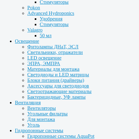
Стимуляторы
Pokon
Advanced Hydroponics
Удобрения
Стимуляторы
Valagro
50 мл
Освещение
Фитолампы ДНаТ, ЭСЛ
Светильники, отражатели
LED освещение
ЭПРА, ЭМПРА
Материалы для монтажа
Светодиоды и LED матрицы
Блоки питания (драйверы)
Аксессуары для светодиодов
Светоотражающие материалы
Бактерицидные, УФ лампы
Вентиляция
Вентиляторы
Угольные фильтры
Для монтажа
Уголь
Гидропонные системы
Гидропонные системы AquaPot