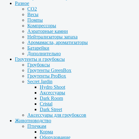
Разное
CO2
Весы
Помпы
Компрессоры
Аэраторные камни
Нейтрализаторы запаха
Аромамасла, ароматизаторы
Батарейки
Дополнительно
Гроутенты и гроубоксы
Гроубоксы
Гроутенты GreenBox
Гроутенты ProBox
Secret Jardin
Hydro Shoot
Аксессуары
Dark Room
Cristal
Dark Street
Аксессуары для гроубоксов
Животноводство
Птичкам
Корма
Оборудование