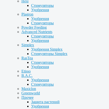
Hesi
Стимуляторы
Удобрения
Plagron
Удобрения
Стимуляторы
Powder Feeding
Advanced Nutrients
Стимуляторы
Удобрения
Simplex
Удобрения Simplex
Стимуляторы Simplex
RasTea
Стимуляторы
Удобрения
Etisso
B.A.C.
Удобрения
Стимуляторы
Maxiclon
Greenworld
Прочее
Защита растений
Удобрения