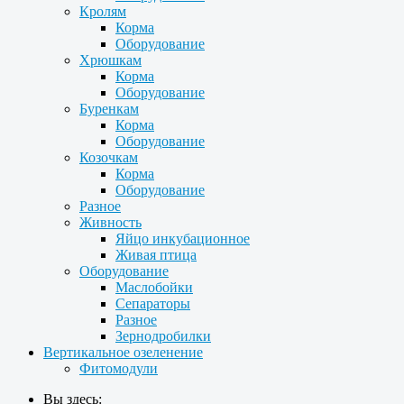
Кролям
Корма
Оборудование
Хрюшкам
Корма
Оборудование
Буренкам
Корма
Оборудование
Козочкам
Корма
Оборудование
Разное
Живность
Яйцо инкубационное
Живая птица
Оборудование
Маслобойки
Сепараторы
Разное
Зернодробилки
Вертикальное озеленение
Фитомодули
Вы здесь: