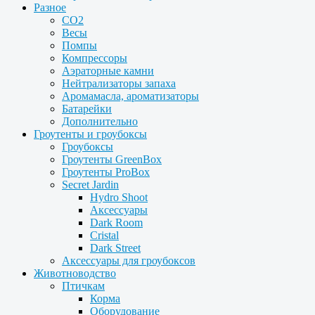
Разное
CO2
Весы
Помпы
Компрессоры
Аэраторные камни
Нейтрализаторы запаха
Аромамасла, ароматизаторы
Батарейки
Дополнительно
Гроутенты и гроубоксы
Гроубоксы
Гроутенты GreenBox
Гроутенты ProBox
Secret Jardin
Hydro Shoot
Аксессуары
Dark Room
Cristal
Dark Street
Аксессуары для гроубоксов
Животноводство
Птичкам
Корма
Оборудование