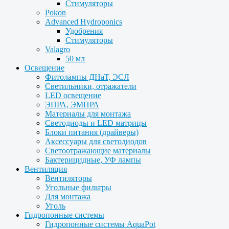
Стимуляторы
Pokon
Advanced Hydroponics
Удобрения
Стимуляторы
Valagro
50 мл
Освещение
Фитолампы ДНаТ, ЭСЛ
Светильники, отражатели
LED освещение
ЭПРА, ЭМПРА
Материалы для монтажа
Светодиоды и LED матрицы
Блоки питания (драйверы)
Аксессуары для светодиодов
Светоотражающие материалы
Бактерицидные, УФ лампы
Вентиляция
Вентиляторы
Угольные фильтры
Для монтажа
Уголь
Гидропонные системы
Гидропонные системы AquaPot