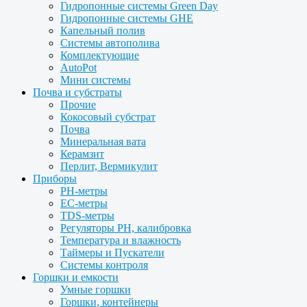
Гидропонные системы Green Day
Гидропонные системы GHE
Капельный полив
Системы автополива
Комплектующие
AutoPot
Мини системы
Почва и субстраты
Прочие
Кокосовый субстрат
Почва
Минеральная вата
Керамзит
Перлит, Вермикулит
Приборы
PH-метры
EC-метры
TDS-метры
Регуляторы PH, калибровка
Температура и влажность
Таймеры и Пускатели
Системы контроля
Горшки и емкости
Умные горшки
Горшки, контейнеры