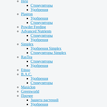
Hesi
Стимуляторы
Удобрения
Plagron
Удобрения
Стимуляторы
Powder Feeding
Advanced Nutrients
Стимуляторы
Удобрения
Simplex
Удобрения Simplex
Стимуляторы Simplex
RasTea
Стимуляторы
Удобрения
Etisso
B.A.C.
Удобрения
Стимуляторы
Maxiclon
Greenworld
Прочее
Защита растений
Удобрения