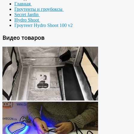
Главная
Гроутенты и гроубоксы
Secret Jardin
Hydro Shoot
Гроутент Hydro Shoot 100 v2
Видео товаров