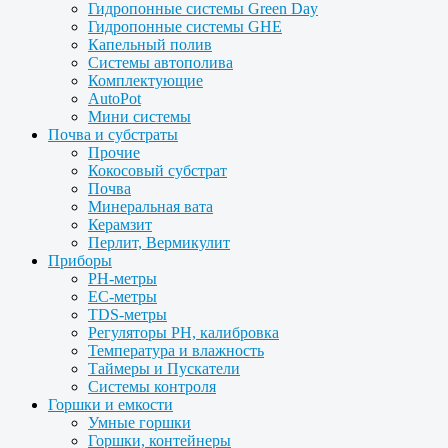
Гидропонные системы Green Day
Гидропонные системы GHE
Капельный полив
Системы автополива
Комплектующие
AutoPot
Мини системы
Почва и субстраты
Прочие
Кокосовый субстрат
Почва
Минеральная вата
Керамзит
Перлит, Вермикулит
Приборы
PH-метры
EC-метры
TDS-метры
Регуляторы PH, калибровка
Температура и влажность
Таймеры и Пускатели
Системы контроля
Горшки и емкости
Умные горшки
Горшки, контейнеры