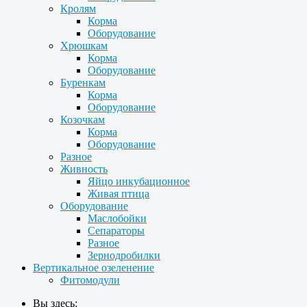
Кролям
Корма
Оборудование
Хрюшкам
Корма
Оборудование
Буренкам
Корма
Оборудование
Козочкам
Корма
Оборудование
Разное
Живность
Яйцо инкубационное
Живая птица
Оборудование
Маслобойки
Сепараторы
Разное
Зернодробилки
Вертикальное озеленение
Фитомодули
Вы здесь: