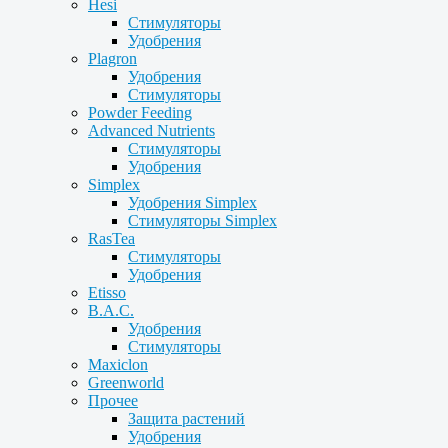
Hesi
Стимуляторы
Удобрения
Plagron
Удобрения
Стимуляторы
Powder Feeding
Advanced Nutrients
Стимуляторы
Удобрения
Simplex
Удобрения Simplex
Стимуляторы Simplex
RasTea
Стимуляторы
Удобрения
Etisso
B.A.C.
Удобрения
Стимуляторы
Maxiclon
Greenworld
Прочее
Защита растений
Удобрения