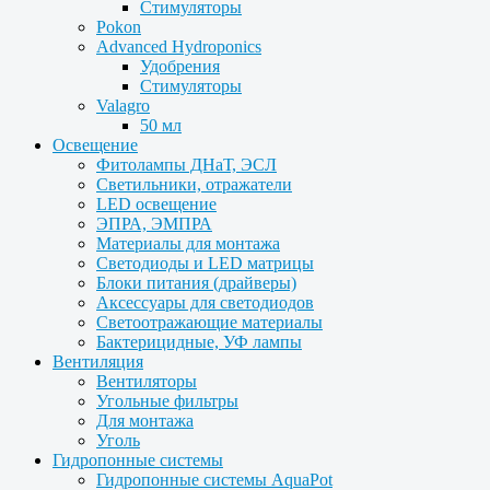
Стимуляторы
Pokon
Advanced Hydroponics
Удобрения
Стимуляторы
Valagro
50 мл
Освещение
Фитолампы ДНаТ, ЭСЛ
Светильники, отражатели
LED освещение
ЭПРА, ЭМПРА
Материалы для монтажа
Светодиоды и LED матрицы
Блоки питания (драйверы)
Аксессуары для светодиодов
Светоотражающие материалы
Бактерицидные, УФ лампы
Вентиляция
Вентиляторы
Угольные фильтры
Для монтажа
Уголь
Гидропонные системы
Гидропонные системы AquaPot