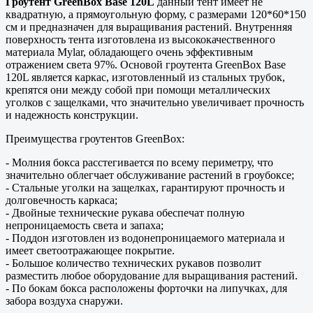
Гроутент GreenBox Base 120L
данный тент имеет не
квадратную, а прямоугольную форму, с размерами 120*60*150
см и предназначен для выращивания растений. Внутренняя
поверхность тента изготовлена из высококачественного
материала Mylar, обладающего очень эффективным
отражением света 97%. Основой гроутента GreenBox Base
120L является каркас, изготовленный из стальных трубок,
крепятся они между собой при помощи металлических
уголков с защелками, что значительно увеличивает прочность
и надежность конструкции.
Преимущества гроутентов GreenBox:
- Молния бокса расстегивается по всему периметру, что
значительно облегчает обслуживание растений в гроубоксе;
- Стальные уголки на защелках, гарантируют прочность и
долговечность каркаса;
- Двойные технические рукава обеспечат полную
непроницаемость света и запаха;
- Поддон изготовлен из водонепроницаемого материала и
имеет светоотражающее покрытие.
- Большое количество технических рукавов позволит
разместить любое оборудование для выращивания растений.
- По бокам бокса расположены форточки на липучках, для
забора воздуха снаружи.