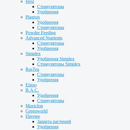
Hesi
Стимуляторы
Удобрения
Plagron
Удобрения
Стимуляторы
Powder Feeding
Advanced Nutrients
Стимуляторы
Удобрения
Simplex
Удобрения Simplex
Стимуляторы Simplex
RasTea
Стимуляторы
Удобрения
Etisso
B.A.C.
Удобрения
Стимуляторы
Maxiclon
Greenworld
Прочее
Защита растений
Удобрения