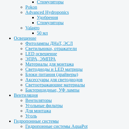
Стимуляторы
Pokon
Advanced Hydroponics
Удобрения
Стимуляторы
Valagro
50 мл
Освещение
Фитолампы ДНаТ, ЭСЛ
Светильники, отражатели
LED освещение
ЭПРА, ЭМПРА
Материалы для монтажа
Светодиоды и LED матрицы
Блоки питания (драйверы)
Аксессуары для светодиодов
Светоотражающие материалы
Бактерицидные, УФ лампы
Вентиляция
Вентиляторы
Угольные фильтры
Для монтажа
Уголь
Гидропонные системы
Гидропонные системы AquaPot