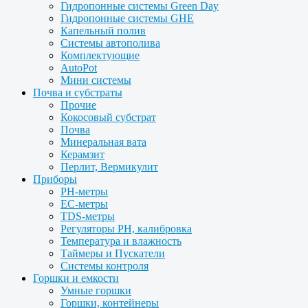
Гидропонные системы Green Day
Гидропонные системы GHE
Капельный полив
Системы автополива
Комплектующие
AutoPot
Мини системы
Почва и субстраты
Прочие
Кокосовый субстрат
Почва
Минеральная вата
Керамзит
Перлит, Вермикулит
Приборы
PH-метры
EC-метры
TDS-метры
Регуляторы PH, калибровка
Температура и влажность
Таймеры и Пускатели
Системы контроля
Горшки и емкости
Умные горшки
Горшки, контейнеры