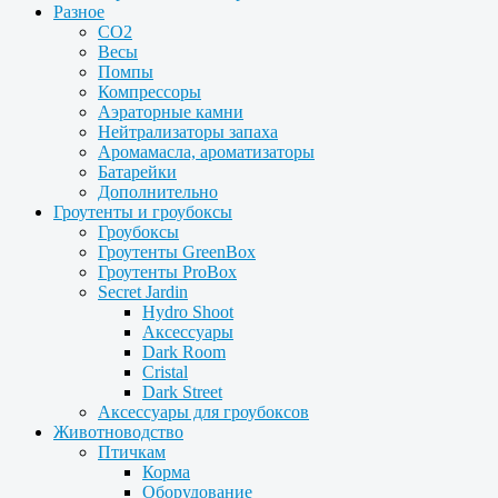
Разное
CO2
Весы
Помпы
Компрессоры
Аэраторные камни
Нейтрализаторы запаха
Аромамасла, ароматизаторы
Батарейки
Дополнительно
Гроутенты и гроубоксы
Гроубоксы
Гроутенты GreenBox
Гроутенты ProBox
Secret Jardin
Hydro Shoot
Аксессуары
Dark Room
Cristal
Dark Street
Аксессуары для гроубоксов
Животноводство
Птичкам
Корма
Оборудование