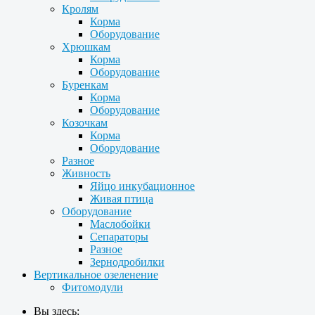
Кролям
Корма
Оборудование
Хрюшкам
Корма
Оборудование
Буренкам
Корма
Оборудование
Козочкам
Корма
Оборудование
Разное
Живность
Яйцо инкубационное
Живая птица
Оборудование
Маслобойки
Сепараторы
Разное
Зернодробилки
Вертикальное озеленение
Фитомодули
Вы здесь: