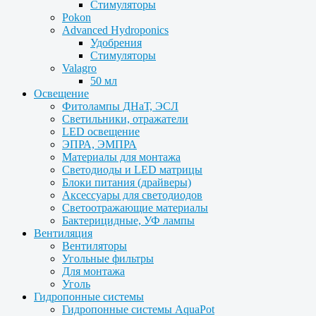
Стимуляторы
Pokon
Advanced Hydroponics
Удобрения
Стимуляторы
Valagro
50 мл
Освещение
Фитолампы ДНаТ, ЭСЛ
Светильники, отражатели
LED освещение
ЭПРА, ЭМПРА
Материалы для монтажа
Светодиоды и LED матрицы
Блоки питания (драйверы)
Аксессуары для светодиодов
Светоотражающие материалы
Бактерицидные, УФ лампы
Вентиляция
Вентиляторы
Угольные фильтры
Для монтажа
Уголь
Гидропонные системы
Гидропонные системы AquaPot