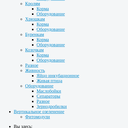
Кролям
Корма
Оборудование
Хрюшкам
Корма
Оборудование
Буренкам
Корма
Оборудование
Козочкам
Корма
Оборудование
Разное
Живность
Яйцо инкубационное
Живая птица
Оборудование
Маслобойки
Сепараторы
Разное
Зернодробилки
Вертикальное озеленение
Фитомодули
Вы здесь: