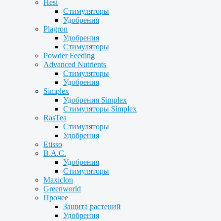
Hesi
Стимуляторы
Удобрения
Plagron
Удобрения
Стимуляторы
Powder Feeding
Advanced Nutrients
Стимуляторы
Удобрения
Simplex
Удобрения Simplex
Стимуляторы Simplex
RasTea
Стимуляторы
Удобрения
Etisso
B.A.C.
Удобрения
Стимуляторы
Maxiclon
Greenworld
Прочее
Защита растений
Удобрения