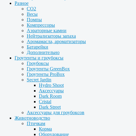
Разное
CO2
Весы
Помпы
Компрессоры
Аэраторные камни
Нейтрализаторы запаха
Аромамасла, ароматизаторы
Батарейки
Дополнительно
Гроутенты и гроубоксы
Гроубоксы
Гроутенты GreenBox
Гроутенты ProBox
Secret Jardin
Hydro Shoot
Аксессуары
Dark Room
Cristal
Dark Street
Аксессуары для гроубоксов
Животноводство
Птичкам
Корма
Оборудование