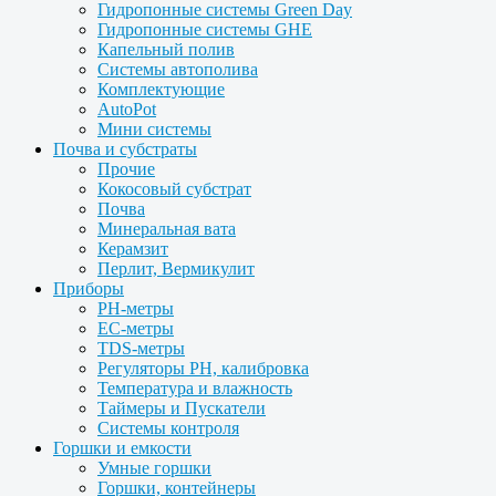
Гидропонные системы Green Day
Гидропонные системы GHE
Капельный полив
Системы автополива
Комплектующие
AutoPot
Мини системы
Почва и субстраты
Прочие
Кокосовый субстрат
Почва
Минеральная вата
Керамзит
Перлит, Вермикулит
Приборы
PH-метры
EC-метры
TDS-метры
Регуляторы PH, калибровка
Температура и влажность
Таймеры и Пускатели
Системы контроля
Горшки и емкости
Умные горшки
Горшки, контейнеры