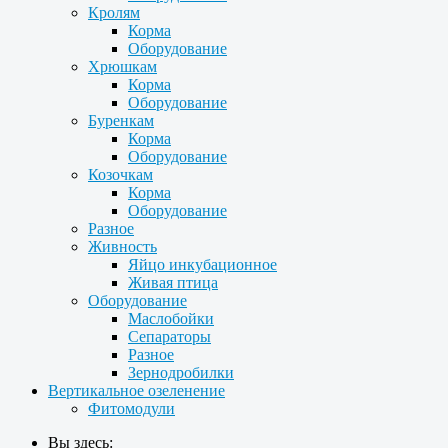
Кролям
Корма
Оборудование
Хрюшкам
Корма
Оборудование
Буренкам
Корма
Оборудование
Козочкам
Корма
Оборудование
Разное
Живность
Яйцо инкубационное
Живая птица
Оборудование
Маслобойки
Сепараторы
Разное
Зернодробилки
Вертикальное озеленение
Фитомодули
Вы здесь: