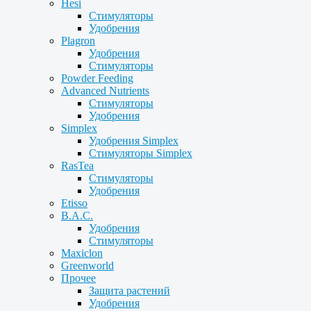
Hesi
Стимуляторы
Удобрения
Plagron
Удобрения
Стимуляторы
Powder Feeding
Advanced Nutrients
Стимуляторы
Удобрения
Simplex
Удобрения Simplex
Стимуляторы Simplex
RasTea
Стимуляторы
Удобрения
Etisso
B.A.C.
Удобрения
Стимуляторы
Maxiclon
Greenworld
Прочее
Защита растений
Удобрения