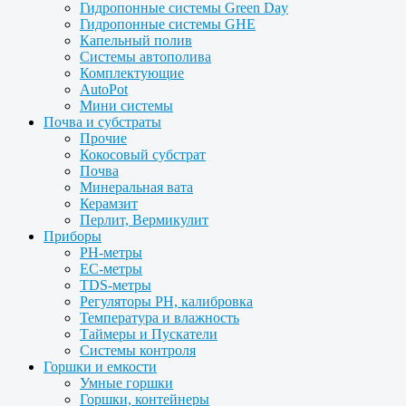
Гидропонные системы Green Day
Гидропонные системы GHE
Капельный полив
Системы автополива
Комплектующие
AutoPot
Мини системы
Почва и субстраты
Прочие
Кокосовый субстрат
Почва
Минеральная вата
Керамзит
Перлит, Вермикулит
Приборы
PH-метры
EC-метры
TDS-метры
Регуляторы PH, калибровка
Температура и влажность
Таймеры и Пускатели
Системы контроля
Горшки и емкости
Умные горшки
Горшки, контейнеры