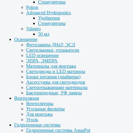
Стимуляторы
Pokon
Advanced Hydroponics
Удобрения
Стимуляторы
Valagro
50 мл
Освещение
Фитолампы ДНаТ, ЭСЛ
Светильники, отражатели
LED освещение
ЭПРА, ЭМПРА
Материалы для монтажа
Светодиоды и LED матрицы
Блоки питания (драйверы)
Аксессуары для светодиодов
Светоотражающие материалы
Бактерицидные, УФ лампы
Вентиляция
Вентиляторы
Угольные фильтры
Для монтажа
Уголь
Гидропонные системы
Гидропонные системы AquaPot