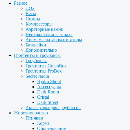
Разное
CO2
Весы
Помпы
Компрессоры
Аэраторные камни
Нейтрализаторы запаха
Аромамасла, ароматизаторы
Батарейки
Дополнительно
Гроутенты и гроубоксы
Гроубоксы
Гроутенты GreenBox
Гроутенты ProBox
Secret Jardin
Hydro Shoot
Аксессуары
Dark Room
Cristal
Dark Street
Аксессуары для гроубоксов
Животноводство
Птичкам
Корма
Оборудование