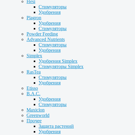
Hesi
Стимуляторы
Удобрения
Plagron
Удобрения
Стимуляторы
Powder Feeding
Advanced Nutrients
Стимуляторы
Удобрения
Simplex
Удобрения Simplex
Стимуляторы Simplex
RasTea
Стимуляторы
Удобрения
Etisso
B.A.C.
Удобрения
Стимуляторы
Maxiclon
Greenworld
Прочее
Защита растений
Удобрения