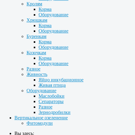
Кролям
Корма
Оборудование
Хрюшкам
Корма
Оборудование
Буренкам
Корма
Оборудование
Козочкам
Корма
Оборудование
Разное
Живность
Яйцо инкубационное
Живая птица
Оборудование
Маслобойки
Сепараторы
Разное
Зернодробилки
Вертикальное озеленение
Фитомодули
Вы здесь: