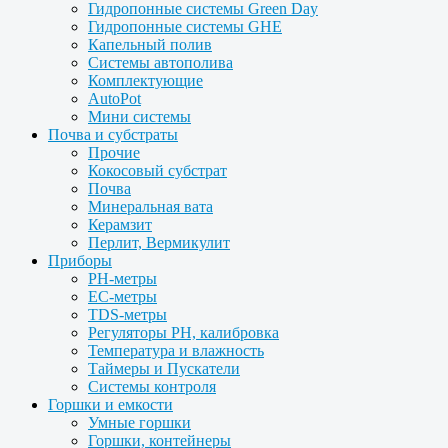
Гидропонные системы Green Day
Гидропонные системы GHE
Капельный полив
Системы автополива
Комплектующие
AutoPot
Мини системы
Почва и субстраты
Прочие
Кокосовый субстрат
Почва
Минеральная вата
Керамзит
Перлит, Вермикулит
Приборы
PH-метры
EC-метры
TDS-метры
Регуляторы PH, калибровка
Температура и влажность
Таймеры и Пускатели
Системы контроля
Горшки и емкости
Умные горшки
Горшки, контейнеры