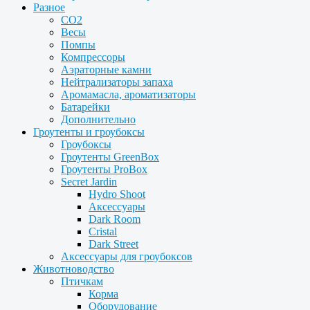
Разное
CO2
Весы
Помпы
Компрессоры
Аэраторные камни
Нейтрализаторы запаха
Аромамасла, ароматизаторы
Батарейки
Дополнительно
Гроутенты и гроубоксы
Гроубоксы
Гроутенты GreenBox
Гроутенты ProBox
Secret Jardin
Hydro Shoot
Аксессуары
Dark Room
Cristal
Dark Street
Аксессуары для гроубоксов
Животноводство
Птичкам
Корма
Оборудование