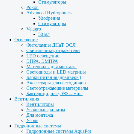
Стимуляторы
Pokon
Advanced Hydroponics
Удобрения
Стимуляторы
Valagro
50 мл
Освещение
Фитолампы ДНаТ, ЭСЛ
Светильники, отражатели
LED освещение
ЭПРА, ЭМПРА
Материалы для монтажа
Светодиоды и LED матрицы
Блоки питания (драйверы)
Аксессуары для светодиодов
Светоотражающие материалы
Бактерицидные, УФ лампы
Вентиляция
Вентиляторы
Угольные фильтры
Для монтажа
Уголь
Гидропонные системы
Гидропонные системы AquaPot