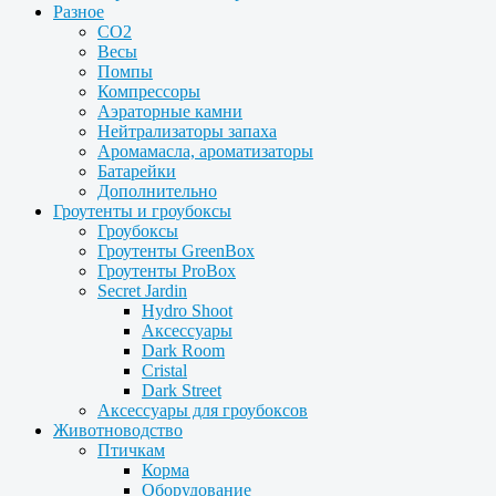
Разное
CO2
Весы
Помпы
Компрессоры
Аэраторные камни
Нейтрализаторы запаха
Аромамасла, ароматизаторы
Батарейки
Дополнительно
Гроутенты и гроубоксы
Гроубоксы
Гроутенты GreenBox
Гроутенты ProBox
Secret Jardin
Hydro Shoot
Аксессуары
Dark Room
Cristal
Dark Street
Аксессуары для гроубоксов
Животноводство
Птичкам
Корма
Оборудование