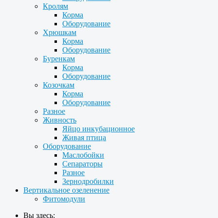
Кролям
Корма
Оборудование
Хрюшкам
Корма
Оборудование
Буренкам
Корма
Оборудование
Козочкам
Корма
Оборудование
Разное
Живность
Яйцо инкубационное
Живая птица
Оборудование
Маслобойки
Сепараторы
Разное
Зернодробилки
Вертикальное озеленение
Фитомодули
Вы здесь: