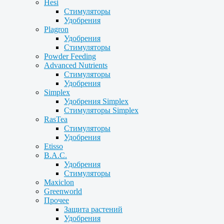
Hesi
Стимуляторы
Удобрения
Plagron
Удобрения
Стимуляторы
Powder Feeding
Advanced Nutrients
Стимуляторы
Удобрения
Simplex
Удобрения Simplex
Стимуляторы Simplex
RasTea
Стимуляторы
Удобрения
Etisso
B.A.C.
Удобрения
Стимуляторы
Maxiclon
Greenworld
Прочее
Защита растений
Удобрения