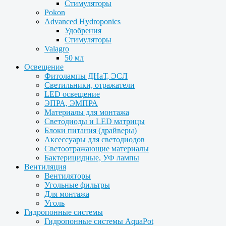
Стимуляторы
Pokon
Advanced Hydroponics
Удобрения
Стимуляторы
Valagro
50 мл
Освещение
Фитолампы ДНаТ, ЭСЛ
Светильники, отражатели
LED освещение
ЭПРА, ЭМПРА
Материалы для монтажа
Светодиоды и LED матрицы
Блоки питания (драйверы)
Аксессуары для светодиодов
Светоотражающие материалы
Бактерицидные, УФ лампы
Вентиляция
Вентиляторы
Угольные фильтры
Для монтажа
Уголь
Гидропонные системы
Гидропонные системы AquaPot