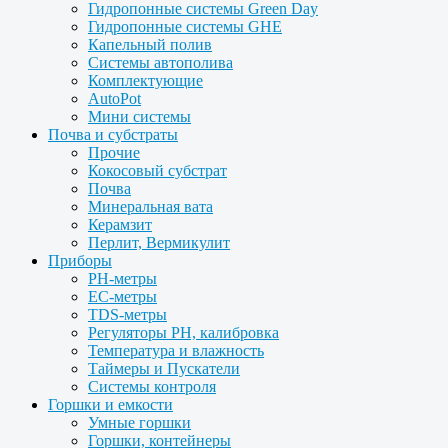
Гидропонные системы Green Day
Гидропонные системы GHE
Капельный полив
Системы автополива
Комплектующие
AutoPot
Мини системы
Почва и субстраты
Прочие
Кокосовый субстрат
Почва
Минеральная вата
Керамзит
Перлит, Вермикулит
Приборы
PH-метры
EC-метры
TDS-метры
Регуляторы PH, калибровка
Температура и влажность
Таймеры и Пускатели
Системы контроля
Горшки и емкости
Умные горшки
Горшки, контейнеры