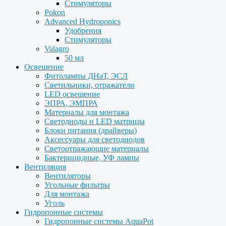
Стимуляторы
Pokon
Advanced Hydroponics
Удобрения
Стимуляторы
Valagro
50 мл
Освещение
Фитолампы ДНаТ, ЭСЛ
Светильники, отражатели
LED освещение
ЭПРА, ЭМПРА
Материалы для монтажа
Светодиоды и LED матрицы
Блоки питания (драйверы)
Аксессуары для светодиодов
Светоотражающие материалы
Бактерицидные, УФ лампы
Вентиляция
Вентиляторы
Угольные фильтры
Для монтажа
Уголь
Гидропонные системы
Гидропонные системы AquaPot