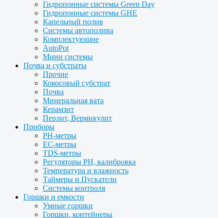
Гидропонные системы Green Day
Гидропонные системы GHE
Капельный полив
Системы автополива
Комплектующие
AutoPot
Мини системы
Почва и субстраты
Прочие
Кокосовый субстрат
Почва
Минеральная вата
Керамзит
Перлит, Вермикулит
Приборы
PH-метры
EC-метры
TDS-метры
Регуляторы PH, калибровка
Температура и влажность
Таймеры и Пускатели
Системы контроля
Горшки и емкости
Умные горшки
Горшки, контейнеры