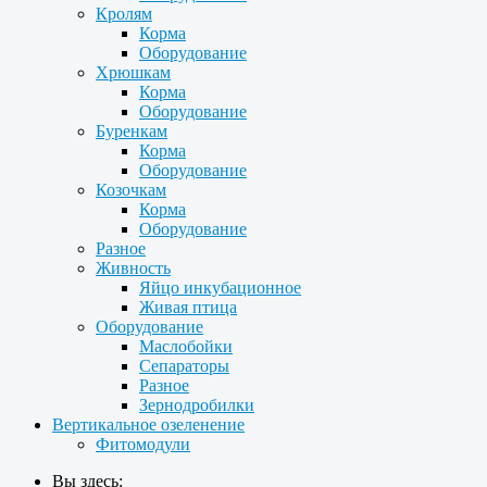
Кролям
Корма
Оборудование
Хрюшкам
Корма
Оборудование
Буренкам
Корма
Оборудование
Козочкам
Корма
Оборудование
Разное
Живность
Яйцо инкубационное
Живая птица
Оборудование
Маслобойки
Сепараторы
Разное
Зернодробилки
Вертикальное озеленение
Фитомодули
Вы здесь: