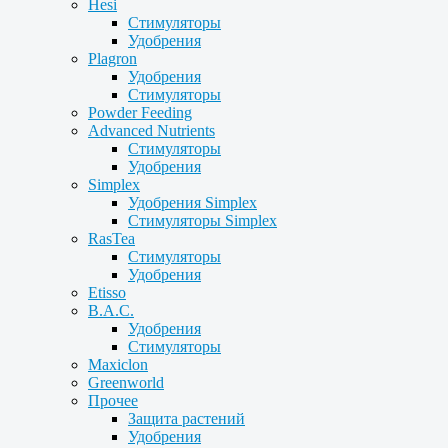
Hesi
Стимуляторы
Удобрения
Plagron
Удобрения
Стимуляторы
Powder Feeding
Advanced Nutrients
Стимуляторы
Удобрения
Simplex
Удобрения Simplex
Стимуляторы Simplex
RasTea
Стимуляторы
Удобрения
Etisso
B.A.C.
Удобрения
Стимуляторы
Maxiclon
Greenworld
Прочее
Защита растений
Удобрения