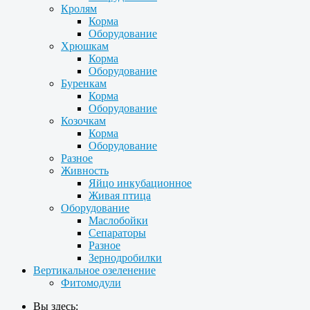
Кролям
Корма
Оборудование
Хрюшкам
Корма
Оборудование
Буренкам
Корма
Оборудование
Козочкам
Корма
Оборудование
Разное
Живность
Яйцо инкубационное
Живая птица
Оборудование
Маслобойки
Сепараторы
Разное
Зернодробилки
Вертикальное озеленение
Фитомодули
Вы здесь: