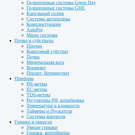
Гидропонные системы Green Day
Гидропонные системы GHE
Капельный полив
Системы автополива
Комплектующие
AutoPot
Мини системы
Почва и субстраты
Прочие
Кокосовый субстрат
Почва
Минеральная вата
Керамзит
Перлит, Вермикулит
Приборы
PH-метры
EC-метры
TDS-метры
Регуляторы PH, калибровка
Температура и влажность
Таймеры и Пускатели
Системы контроля
Горшки и емкости
Умные горшки
Горшки, контейнеры