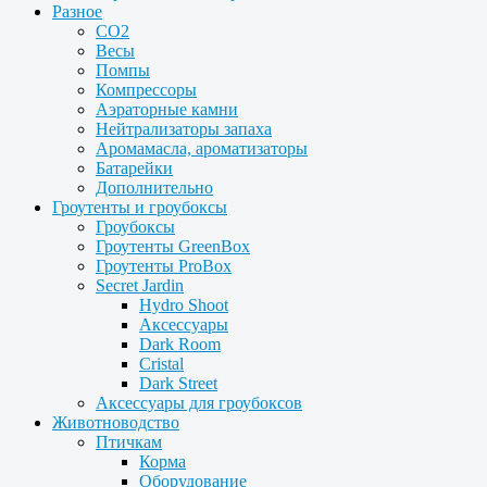
Разное
CO2
Весы
Помпы
Компрессоры
Аэраторные камни
Нейтрализаторы запаха
Аромамасла, ароматизаторы
Батарейки
Дополнительно
Гроутенты и гроубоксы
Гроубоксы
Гроутенты GreenBox
Гроутенты ProBox
Secret Jardin
Hydro Shoot
Аксессуары
Dark Room
Cristal
Dark Street
Аксессуары для гроубоксов
Животноводство
Птичкам
Корма
Оборудование