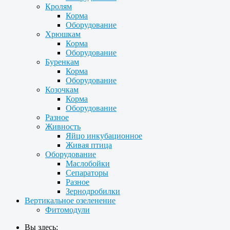
Кролям
Корма
Оборудование
Хрюшкам
Корма
Оборудование
Буренкам
Корма
Оборудование
Козочкам
Корма
Оборудование
Разное
Живность
Яйцо инкубационное
Живая птица
Оборудование
Маслобойки
Сепараторы
Разное
Зернодробилки
Вертикальное озеленение
Фитомодули
Вы здесь: