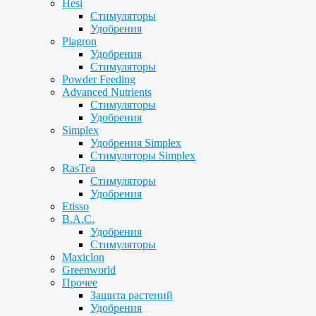
Hesi
Стимуляторы
Удобрения
Plagron
Удобрения
Стимуляторы
Powder Feeding
Advanced Nutrients
Стимуляторы
Удобрения
Simplex
Удобрения Simplex
Стимуляторы Simplex
RasTea
Стимуляторы
Удобрения
Etisso
B.A.C.
Удобрения
Стимуляторы
Maxiclon
Greenworld
Прочее
Защита растений
Удобрения