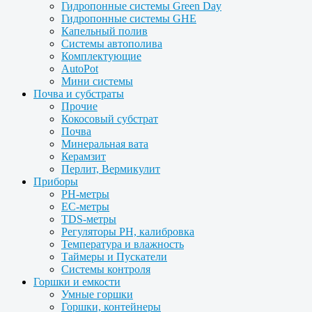
Гидропонные системы Green Day
Гидропонные системы GHE
Капельный полив
Системы автополива
Комплектующие
AutoPot
Мини системы
Почва и субстраты
Прочие
Кокосовый субстрат
Почва
Минеральная вата
Керамзит
Перлит, Вермикулит
Приборы
PH-метры
EC-метры
TDS-метры
Регуляторы PH, калибровка
Температура и влажность
Таймеры и Пускатели
Системы контроля
Горшки и емкости
Умные горшки
Горшки, контейнеры