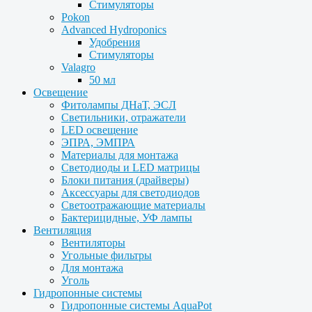
Стимуляторы
Pokon
Advanced Hydroponics
Удобрения
Стимуляторы
Valagro
50 мл
Освещение
Фитолампы ДНаТ, ЭСЛ
Светильники, отражатели
LED освещение
ЭПРА, ЭМПРА
Материалы для монтажа
Светодиоды и LED матрицы
Блоки питания (драйверы)
Аксессуары для светодиодов
Светоотражающие материалы
Бактерицидные, УФ лампы
Вентиляция
Вентиляторы
Угольные фильтры
Для монтажа
Уголь
Гидропонные системы
Гидропонные системы AquaPot