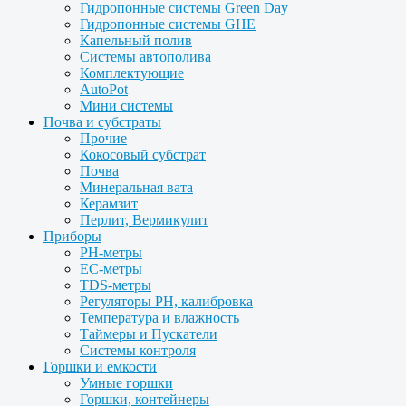
Гидропонные системы Green Day
Гидропонные системы GHE
Капельный полив
Системы автополива
Комплектующие
AutoPot
Мини системы
Почва и субстраты
Прочие
Кокосовый субстрат
Почва
Минеральная вата
Керамзит
Перлит, Вермикулит
Приборы
PH-метры
EC-метры
TDS-метры
Регуляторы PH, калибровка
Температура и влажность
Таймеры и Пускатели
Системы контроля
Горшки и емкости
Умные горшки
Горшки, контейнеры