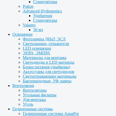
Стимуляторы
Pokon
Advanced Hydroponics
Удобрения
Стимуляторы
Valagro
50 мл
Освещение
Фитолампы ДНаТ, ЭСЛ
Светильники, отражатели
LED освещение
ЭПРА, ЭМПРА
Материалы для монтажа
Светодиоды и LED матрицы
Блоки питания (драйверы)
Аксессуары для светодиодов
Светоотражающие материалы
Бактерицидные, УФ лампы
Вентиляция
Вентиляторы
Угольные фильтры
Для монтажа
Уголь
Гидропонные системы
Гидропонные системы AquaPot