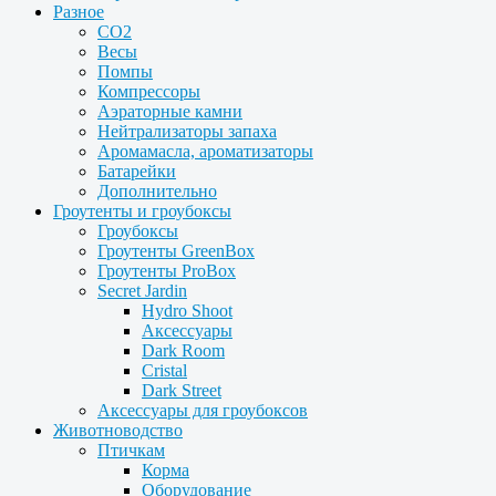
Разное
CO2
Весы
Помпы
Компрессоры
Аэраторные камни
Нейтрализаторы запаха
Аромамасла, ароматизаторы
Батарейки
Дополнительно
Гроутенты и гроубоксы
Гроубоксы
Гроутенты GreenBox
Гроутенты ProBox
Secret Jardin
Hydro Shoot
Аксессуары
Dark Room
Cristal
Dark Street
Аксессуары для гроубоксов
Животноводство
Птичкам
Корма
Оборудование