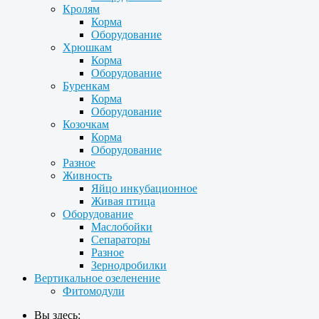
Кролям
Корма
Оборудование
Хрюшкам
Корма
Оборудование
Буренкам
Корма
Оборудование
Козочкам
Корма
Оборудование
Разное
Живность
Яйцо инкубационное
Живая птица
Оборудование
Маслобойки
Сепараторы
Разное
Зернодробилки
Вертикальное озеленение
Фитомодули
Вы здесь: