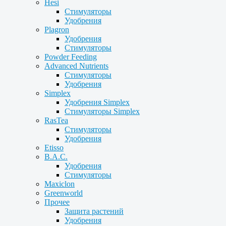
Hesi
Стимуляторы
Удобрения
Plagron
Удобрения
Стимуляторы
Powder Feeding
Advanced Nutrients
Стимуляторы
Удобрения
Simplex
Удобрения Simplex
Стимуляторы Simplex
RasTea
Стимуляторы
Удобрения
Etisso
B.A.C.
Удобрения
Стимуляторы
Maxiclon
Greenworld
Прочее
Защита растений
Удобрения