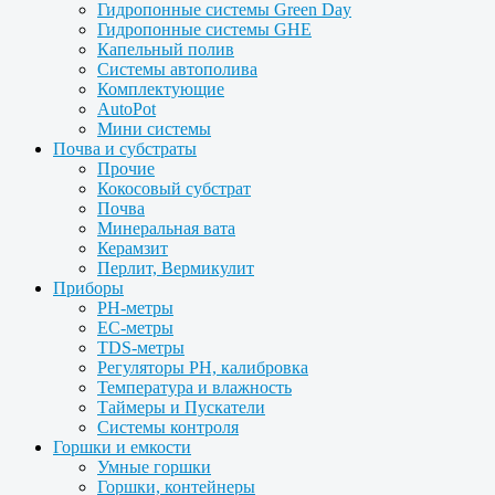
Гидропонные системы Green Day
Гидропонные системы GHE
Капельный полив
Системы автополива
Комплектующие
AutoPot
Мини системы
Почва и субстраты
Прочие
Кокосовый субстрат
Почва
Минеральная вата
Керамзит
Перлит, Вермикулит
Приборы
PH-метры
EC-метры
TDS-метры
Регуляторы PH, калибровка
Температура и влажность
Таймеры и Пускатели
Системы контроля
Горшки и емкости
Умные горшки
Горшки, контейнеры