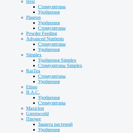
Hesi
Стимуляторы
Удобрения
Plagron
Удобрения
Стимуляторы
Powder Feeding
Advanced Nutrients
Стимуляторы
Удобрения
Simplex
Удобрения Simplex
Стимуляторы Simplex
RasTea
Стимуляторы
Удобрения
Etisso
B.A.C.
Удобрения
Стимуляторы
Maxiclon
Greenworld
Прочее
Защита растений
Удобрения