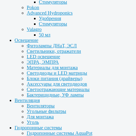
Стимуляторы
Pokon
Advanced Hydroponics
Удобрения
Стимуляторы
Valagro
50 мл
Освещение
Фитолампы ДНаТ, ЭСЛ
Светильники, отражатели
LED освещение
ЭПРА, ЭМПРА
Материалы для монтажа
Светодиоды и LED матрицы
Блоки питания (драйверы)
Аксессуары для светодиодов
Светоотражающие материалы
Бактерицидные, УФ лампы
Вентиляция
Вентиляторы
Угольные фильтры
Для монтажа
Уголь
Гидропонные системы
Гидропонные системы AquaPot