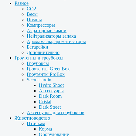
Разное
CO2
Весы
Помпы
Компрессоры
Аэраторные камни
Нейтрализаторы запаха
Аромамасла, ароматизаторы
Батарейки
Дополнительно
Гроутенты и гроубоксы
Гроубоксы
Гроутенты GreenBox
Гроутенты ProBox
Secret Jardin
Hydro Shoot
Аксессуары
Dark Room
Cristal
Dark Street
Аксессуары для гроубоксов
Животноводство
Птичкам
Корма
Оборудование