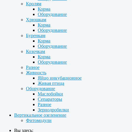
Кролям
Корма
Оборудование
Хрюшкам
Корма
Оборудование
Буренкам
Корма
Оборудование
Козочкам
Корма
Оборудование
Разное
Живность
Яйцо инкубационное
Живая птица
Оборудование
Маслобойки
Сепараторы
Разное
Зернодробилки
Вертикальное озеленение
Фитомодули
Вы здесь: