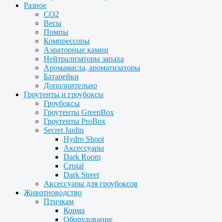
Разное
CO2
Весы
Помпы
Компрессоры
Аэраторные камни
Нейтрализаторы запаха
Аромамасла, ароматизаторы
Батарейки
Дополнительно
Гроутенты и гроубоксы
Гроубоксы
Гроутенты GreenBox
Гроутенты ProBox
Secret Jardin
Hydro Shoot
Аксессуары
Dark Room
Cristal
Dark Street
Аксессуары для гроубоксов
Животноводство
Птичкам
Корма
Оборудование