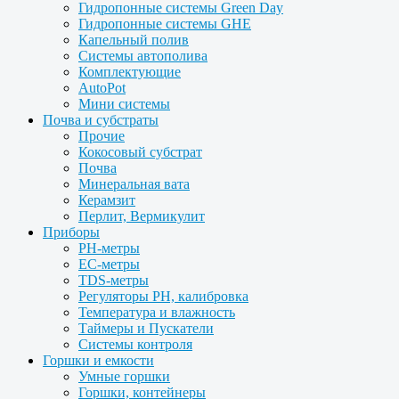
Гидропонные системы Green Day
Гидропонные системы GHE
Капельный полив
Системы автополива
Комплектующие
AutoPot
Мини системы
Почва и субстраты
Прочие
Кокосовый субстрат
Почва
Минеральная вата
Керамзит
Перлит, Вермикулит
Приборы
PH-метры
EC-метры
TDS-метры
Регуляторы PH, калибровка
Температура и влажность
Таймеры и Пускатели
Системы контроля
Горшки и емкости
Умные горшки
Горшки, контейнеры