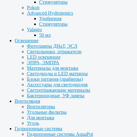
Стимуляторы
Pokon
Advanced Hydroponics
Удобрения
Стимуляторы
Valagro
50 мл
Освещение
Фитолампы ДНаТ, ЭСЛ
Светильники, отражатели
LED освещение
ЭПРА, ЭМПРА
Материалы для монтажа
Светодиоды и LED матрицы
Блоки питания (драйверы)
Аксессуары для светодиодов
Светоотражающие материалы
Бактерицидные, УФ лампы
Вентиляция
Вентиляторы
Угольные фильтры
Для монтажа
Уголь
Гидропонные системы
Гидропонные системы AquaPot