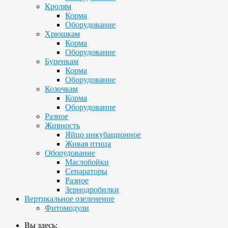
Кролям
Корма
Оборудование
Хрюшкам
Корма
Оборудование
Буренкам
Корма
Оборудование
Козочкам
Корма
Оборудование
Разное
Живность
Яйцо инкубационное
Живая птица
Оборудование
Маслобойки
Сепараторы
Разное
Зернодробилки
Вертикальное озеленение
Фитомодули
Вы здесь: