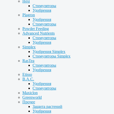
Hesi
Стимуляторы
Удобрения
Plagron
Удобрения
Стимуляторы
Powder Feeding
Advanced Nutrients
Стимуляторы
Удобрения
Simplex
Удобрения Simplex
Стимуляторы Simplex
RasTea
Стимуляторы
Удобрения
Etisso
B.A.C.
Удобрения
Стимуляторы
Maxiclon
Greenworld
Прочее
Защита растений
Удобрения