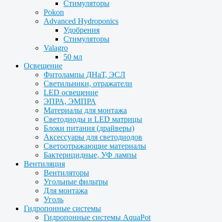
Стимуляторы
Pokon
Advanced Hydroponics
Удобрения
Стимуляторы
Valagro
50 мл
Освещение
Фитолампы ДНаТ, ЭСЛ
Светильники, отражатели
LED освещение
ЭПРА, ЭМПРА
Материалы для монтажа
Светодиоды и LED матрицы
Блоки питания (драйверы)
Аксессуары для светодиодов
Светоотражающие материалы
Бактерицидные, УФ лампы
Вентиляция
Вентиляторы
Угольные фильтры
Для монтажа
Уголь
Гидропонные системы
Гидропонные системы AquaPot