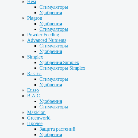
Hesi
Стимуляторы
Удобрения
Plagron
Удобрения
Стимуляторы
Powder Feeding
Advanced Nutrients
Стимуляторы
Удобрения
Simplex
Удобрения Simplex
Стимуляторы Simplex
RasTea
Стимуляторы
Удобрения
Etisso
B.A.C.
Удобрения
Стимуляторы
Maxiclon
Greenworld
Прочее
Защита растений
Удобрения