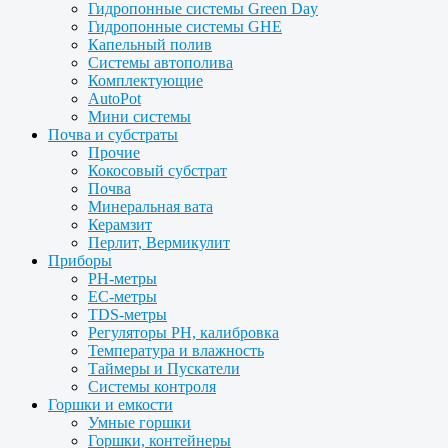
Гидропонные системы Green Day
Гидропонные системы GHE
Капельный полив
Системы автополива
Комплектующие
AutoPot
Мини системы
Почва и субстраты
Прочие
Кокосовый субстрат
Почва
Минеральная вата
Керамзит
Перлит, Вермикулит
Приборы
PH-метры
EC-метры
TDS-метры
Регуляторы PH, калибровка
Температура и влажность
Таймеры и Пускатели
Системы контроля
Горшки и емкости
Умные горшки
Горшки, контейнеры