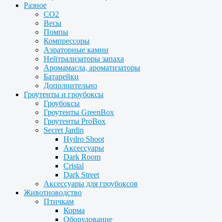
Разное
CO2
Весы
Помпы
Компрессоры
Аэраторные камни
Нейтрализаторы запаха
Аромамасла, ароматизаторы
Батарейки
Дополнительно
Гроутенты и гроубоксы
Гроубоксы
Гроутенты GreenBox
Гроутенты ProBox
Secret Jardin
Hydro Shoot
Аксессуары
Dark Room
Cristal
Dark Street
Аксессуары для гроубоксов
Животноводство
Птичкам
Корма
Оборудование