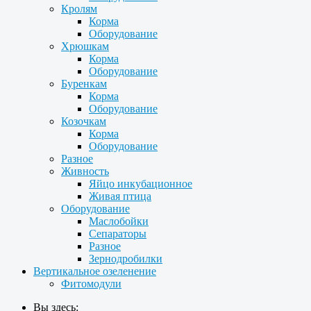
Кролям
Корма
Оборудование
Хрюшкам
Корма
Оборудование
Буренкам
Корма
Оборудование
Козочкам
Корма
Оборудование
Разное
Живность
Яйцо инкубационное
Живая птица
Оборудование
Маслобойки
Сепараторы
Разное
Зернодробилки
Вертикальное озеленение
Фитомодули
Вы здесь: