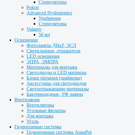
Стимуляторы
Pokon
Advanced Hydroponics
Удобрения
Стимуляторы
Valagro
50 мл
Освещение
Фитолампы ДНаТ, ЭСЛ
Светильники, отражатели
LED освещение
ЭПРА, ЭМПРА
Материалы для монтажа
Светодиоды и LED матрицы
Блоки питания (драйверы)
Аксессуары для светодиодов
Светоотражающие материалы
Бактерицидные, УФ лампы
Вентиляция
Вентиляторы
Угольные фильтры
Для монтажа
Уголь
Гидропонные системы
Гидропонные системы AquaPot