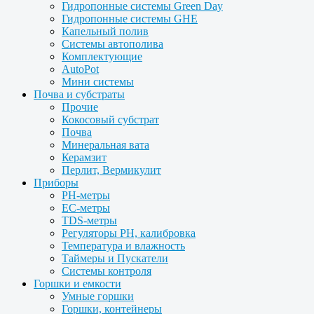
Гидропонные системы Green Day
Гидропонные системы GHE
Капельный полив
Системы автополива
Комплектующие
AutoPot
Мини системы
Почва и субстраты
Прочие
Кокосовый субстрат
Почва
Минеральная вата
Керамзит
Перлит, Вермикулит
Приборы
PH-метры
EC-метры
TDS-метры
Регуляторы PH, калибровка
Температура и влажность
Таймеры и Пускатели
Системы контроля
Горшки и емкости
Умные горшки
Горшки, контейнеры