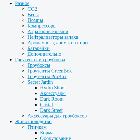
Разное
CO2
Весы
Помпы
Компрессоры
Аэраторные камни
Нейтрализаторы запаха
Аромамасла, ароматизаторы
Батарейки
Дополнительно
Гроутенты и гроубоксы
Гроубоксы
Гроутенты GreenBox
Гроутенты ProBox
Secret Jardin
Hydro Shoot
Аксессуары
Dark Room
Cristal
Dark Street
Аксессуары для гроубоксов
Животноводство
Птичкам
Корма
Оборудование