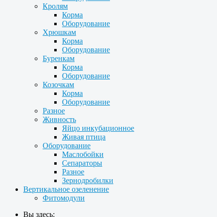
Кролям
Корма
Оборудование
Хрюшкам
Корма
Оборудование
Буренкам
Корма
Оборудование
Козочкам
Корма
Оборудование
Разное
Живность
Яйцо инкубационное
Живая птица
Оборудование
Маслобойки
Сепараторы
Разное
Зернодробилки
Вертикальное озеленение
Фитомодули
Вы здесь: