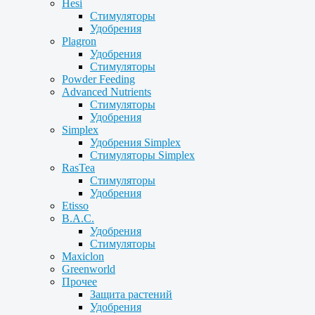
Hesi
Стимуляторы
Удобрения
Plagron
Удобрения
Стимуляторы
Powder Feeding
Advanced Nutrients
Стимуляторы
Удобрения
Simplex
Удобрения Simplex
Стимуляторы Simplex
RasTea
Стимуляторы
Удобрения
Etisso
B.A.C.
Удобрения
Стимуляторы
Maxiclon
Greenworld
Прочее
Защита растений
Удобрения