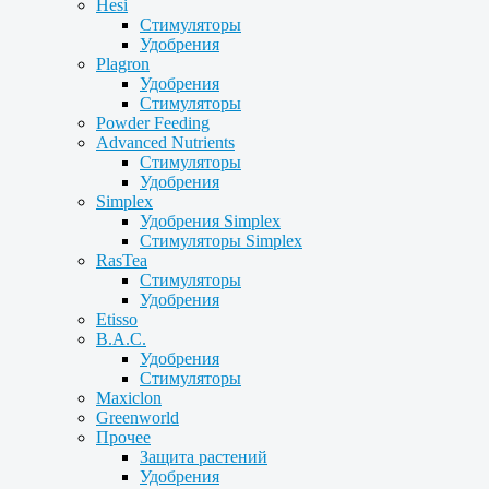
Hesi
Стимуляторы
Удобрения
Plagron
Удобрения
Стимуляторы
Powder Feeding
Advanced Nutrients
Стимуляторы
Удобрения
Simplex
Удобрения Simplex
Стимуляторы Simplex
RasTea
Стимуляторы
Удобрения
Etisso
B.A.C.
Удобрения
Стимуляторы
Maxiclon
Greenworld
Прочее
Защита растений
Удобрения