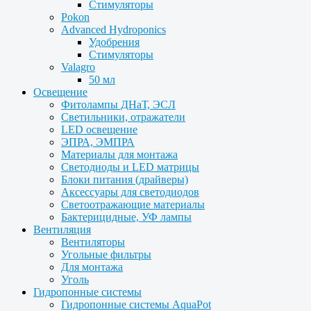
Стимуляторы
Pokon
Advanced Hydroponics
Удобрения
Стимуляторы
Valagro
50 мл
Освещение
Фитолампы ДНаТ, ЭСЛ
Светильники, отражатели
LED освещение
ЭПРА, ЭМПРА
Материалы для монтажа
Светодиоды и LED матрицы
Блоки питания (драйверы)
Аксессуары для светодиодов
Светоотражающие материалы
Бактерицидные, УФ лампы
Вентиляция
Вентиляторы
Угольные фильтры
Для монтажа
Уголь
Гидропонные системы
Гидропонные системы AquaPot