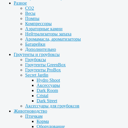
Разное
CO2
Весы
Помпы
Компрессоры
Аэраторные камни
Нейтрализаторы запаха
Аромамасла, ароматизаторы
Батарейки
Дополнительно
Гроутенты и гроубоксы
Гроубоксы
Гроутенты GreenBox
Гроутенты ProBox
Secret Jardin
Hydro Shoot
Аксессуары
Dark Room
Cristal
Dark Street
Аксессуары для гроубоксов
Животноводство
Птичкам
Корма
Оборудование