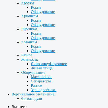
Кролям
Корма
Оборудование
Хрюшкам
Корма
Оборудование
Буренкам
Корма
Оборудование
Козочкам
Корма
Оборудование
Разное
Живность
Яйцо инкубационное
Живая птица
Оборудование
Маслобойки
Сепараторы
Разное
Зернодробилки
Вертикальное озеленение
Фитомодули
Вы здесь: