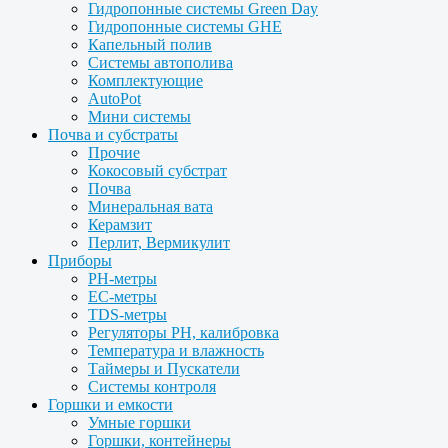
Гидропонные системы Green Day
Гидропонные системы GHE
Капельный полив
Системы автополива
Комплектующие
AutoPot
Мини системы
Почва и субстраты
Прочие
Кокосовый субстрат
Почва
Минеральная вата
Керамзит
Перлит, Вермикулит
Приборы
PH-метры
EC-метры
TDS-метры
Регуляторы PH, калибровка
Температура и влажность
Таймеры и Пускатели
Системы контроля
Горшки и емкости
Умные горшки
Горшки, контейнеры