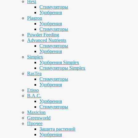
Hesi
Стимуляторы
Удобрения
Plagron
Удобрения
Стимуляторы
Powder Feeding
Advanced Nutrients
Стимуляторы
Удобрения
Simplex
Удобрения Simplex
Стимуляторы Simplex
RasTea
Стимуляторы
Удобрения
Etisso
B.A.C.
Удобрения
Стимуляторы
Maxiclon
Greenworld
Прочее
Защита растений
Удобрения