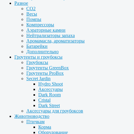
Разное
CO2
Весы
Помпы
Компрессоры
Аэраторные камни
Нейтрализаторы запаха
Аромамасла, ароматизаторы
Батарейки
Дополнительно
Гроутенты и гроубоксы
Гроубоксы
Гроутенты GreenBox
Гроутенты ProBox
Secret Jardin
Hydro Shoot
Аксессуары
Dark Room
Cristal
Dark Street
Аксессуары для гроубоксов
Животноводство
Птичкам
Корма
Оборудование