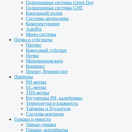
Гидропонные системы Green Day
Гидропонные системы GHE
Капельный полив
Системы автополива
Комплектующие
AutoPot
Мини системы
Почва и субстраты
Прочие
Кокосовый субстрат
Почва
Минеральная вата
Керамзит
Перлит, Вермикулит
Приборы
PH-метры
EC-метры
TDS-метры
Регуляторы PH, калибровка
Температура и влажность
Таймеры и Пускатели
Системы контроля
Горшки и емкости
Умные горшки
Горшки, контейнеры