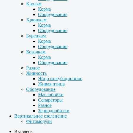
Кролям
Корма
Оборудование
Хрюшкам
Корма
Оборудование
Буренкам
Корма
Оборудование
Козочкам
Корма
Оборудование
Разное
Живность
Яйцо инкубационное
Живая птица
Оборудование
Маслобойки
Сепараторы
Разное
Зернодробилки
Вертикальное озеленение
Фитомодули
Вы здесь: