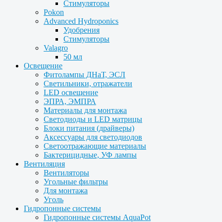
Стимуляторы
Pokon
Advanced Hydroponics
Удобрения
Стимуляторы
Valagro
50 мл
Освещение
Фитолампы ДНаТ, ЭСЛ
Светильники, отражатели
LED освещение
ЭПРА, ЭМПРА
Материалы для монтажа
Светодиоды и LED матрицы
Блоки питания (драйверы)
Аксессуары для светодиодов
Светоотражающие материалы
Бактерицидные, УФ лампы
Вентиляция
Вентиляторы
Угольные фильтры
Для монтажа
Уголь
Гидропонные системы
Гидропонные системы AquaPot