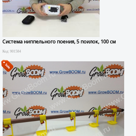
Система ниппельного поения, 5 поилок, 100 см
Код:
901584