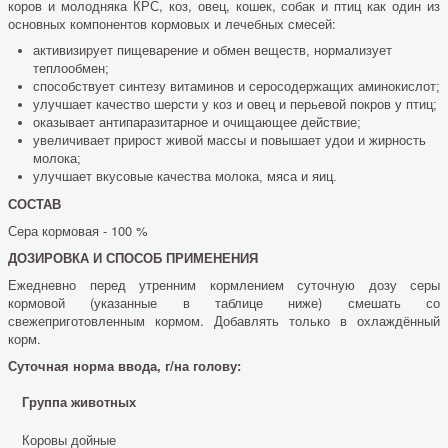
коров и молодняка КРС, коз, овец, кошек, собак и птиц как один из
основных компонентов кормовых и лечебных смесей:
активизирует пищеварение и обмен веществ, нормализует
теплообмен;
способствует синтезу витаминов и серосодержащих аминокислот;
улучшает качество шерсти у коз и овец и перьевой покров у птиц;
оказывает антипаразитарное и очищающее действие;
увеличивает прирост живой массы и повышает удои и жирность
молока;
улучшает вкусовые качества молока, мяса и яиц.
СОСТАВ
Сера кормовая - 100 %
ДОЗИРОВКА И СПОСОБ ПРИМЕНЕНИЯ
Ежедневно перед утренним кормлением суточную дозу серы
кормовой (указанные в таблице ниже) смешать со
свежеприготовленным кормом. Добавлять только в охлаждённый
корм.
Суточная норма ввода, г/на голову:
Группа животных
Коровы дойные