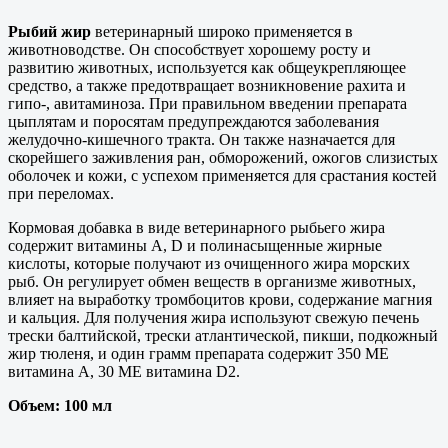
Рыбий жир
ветеринарный широко применяется в
животноводстве. Он способствует хорошему росту и
развитию животных, используется как общеукрепляющее
средство, а также предотвращает возникновение рахита и
гипо-, авитаминоза. При правильном введении препарата
цыплятам и поросятам предупреждаются заболевания
желудочно-кишечного тракта. Он также назначается для
скорейшего заживления ран, обморожений, ожогов слизистых
оболочек и кожи, с успехом применяется для срастания костей
при переломах.
Кормовая добавка в виде ветеринарного рыбьего жира
содержит витамины А, D и полинасыщенные жирные
кислоты, которые получают из очищенного жира морских
рыб. Он регулирует обмен веществ в организме животных,
влияет на выработку тромбоцитов крови, содержание магния
и кальция. Для получения жира используют свежую печень
трески балтийской, трески атлантической, пикши, подкожный
жир тюленя, и один грамм препарата содержит 350 МЕ
витамина А, 30 МЕ витамина D2.
Объем: 100 мл